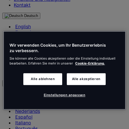
Kontakt
Deutsch
English
Français
Deutsch
Nederlands
Wir verwenden Cookies, um Ihr Benutzererlebnis
Español
zu verbessern.
Italiano
Sie können alle Cookies akzeptieren oder die Einstellung individuell
Português
bearbeiten. Erfahren Sie mehr in unserer
Cookie-Erklärung.
Português
Polski
Alle ablehnen
Alle akzeptieren
de
English
Einstellungen anpassen
Français
Deutsch
Nederlands
Español
Italiano
Português