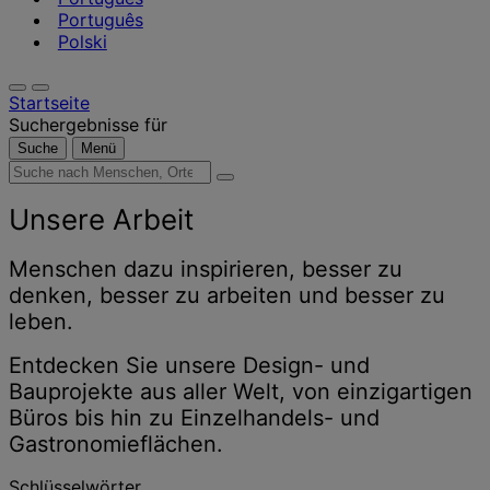
Português
Polski
Startseite
Suchergebnisse für
Suche
Menü
Suche
nach
Menschen,
Unsere Arbeit
Orten,
Nachrichten
Menschen dazu inspirieren, besser zu
und
denken, besser zu arbeiten und besser zu
Erkenntnissen
leben.
Entdecken Sie unsere Design- und
Bauprojekte aus aller Welt, von einzigartigen
Büros bis hin zu Einzelhandels- und
Gastronomieflächen.
Schlüsselwörter