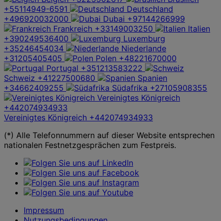
+55114949-6591
Deutschland
+496920032000
Dubai
+97144266999
Frankreich
+33149003250
Italien
+390249536400
Luxemburg
+35246454034
Niederlande
+31205405405
Polen
+48221670000
Portugal
+351213583222
Schweiz
+41227500680
Spanien
+34662409255
Südafrika
+27105908355
Vereinigtes Königreich
+442074934933
Vereinigtes Königreich
+442074934933
(*) Alle Telefonnummern auf dieser Website entsprechen
nationalen Festnetzgesprächen zum Festpreis.
Impressum
Nutzungsbedingungen