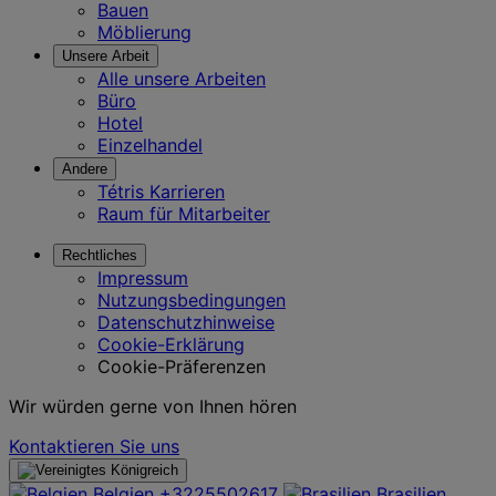
Bauen
Möblierung
Unsere Arbeit
Alle unsere Arbeiten
Büro
Hotel
Einzelhandel
Andere
Tétris Karrieren
Raum für Mitarbeiter
Rechtliches
Impressum
Nutzungsbedingungen
Datenschutzhinweise
Cookie-Erklärung
Cookie-Präferenzen
Wir würden gerne von Ihnen hören
Kontaktieren Sie uns
Belgien
+3225502617
Brasilien