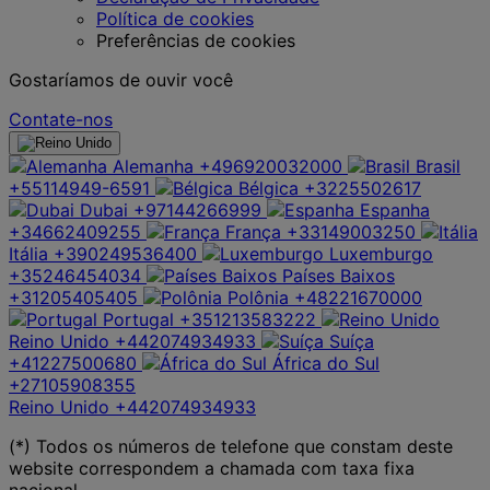
Política de cookies
Preferências de cookies
Gostaríamos de ouvir você
Contate-nos
Alemanha
+496920032000
Brasil
+55114949-6591
Bélgica
+3225502617
Dubai
+97144266999
Espanha
+34662409255
França
+33149003250
Itália
+390249536400
Luxemburgo
+35246454034
Países Baixos
+31205405405
Polônia
+48221670000
Portugal
+351213583222
Reino Unido
+442074934933
Suíça
+41227500680
África do Sul
+27105908355
Reino Unido
+442074934933
(*) Todos os números de telefone que constam deste
website correspondem a chamada com taxa fixa
nacional.