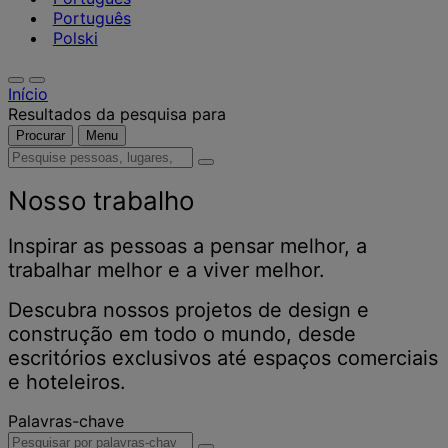
Português
Polski
Início
Resultados da pesquisa para
Procurar
Menu
Pesquise
pessoas,
lugares,
Nosso trabalho
notícias
e
Inspirar as pessoas a pensar melhor, a
insights
trabalhar melhor e a viver melhor.
Descubra nossos projetos de design e
construção em todo o mundo, desde
escritórios exclusivos até espaços comerciais
e hoteleiros.
Palavras-chave