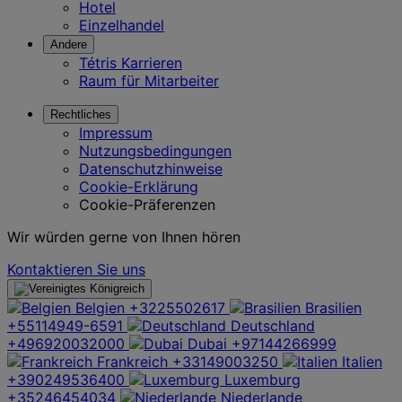
Hotel
Einzelhandel
Andere
Tétris Karrieren
Raum für Mitarbeiter
Rechtliches
Impressum
Nutzungsbedingungen
Datenschutzhinweise
Cookie-Erklärung
Cookie-Präferenzen
Wir würden gerne von Ihnen hören
Kontaktieren Sie uns
Belgien
+3225502617
Brasilien
+55114949-6591
Deutschland
+496920032000
Dubai
+97144266999
Frankreich
+33149003250
Italien
+390249536400
Luxemburg
+35246454034
Niederlande