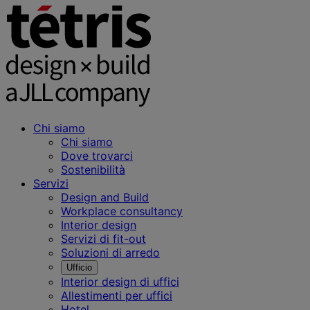
Chi siamo
Chi siamo
Dove trovarci
Sostenibilità
Servizi
Design and Build
Workplace consultancy
Interior design
Servizi di fit-out
Soluzioni di arredo
Ufficio
Interior design di uffici
Allestimenti per uffici
Hotel