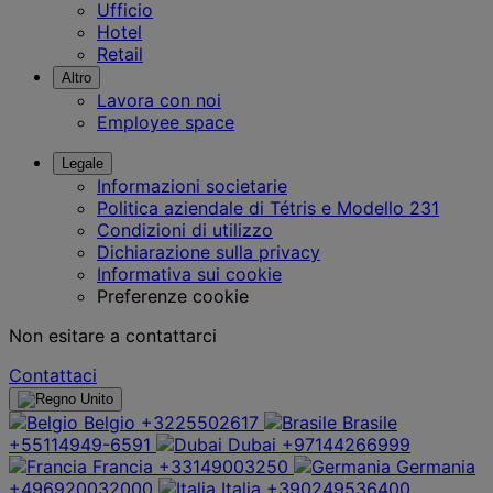
Ufficio
Hotel
Retail
Altro
Lavora con noi
Employee space
Legale
Informazioni societarie
Politica aziendale di Tétris e Modello 231
Condizioni di utilizzo
Dichiarazione sulla privacy
Informativa sui cookie
Preferenze cookie
Non esitare a contattarci
Contattaci
Belgio
+3225502617
Brasile
+55114949-6591
Dubai
+97144266999
Francia
+33149003250
Germania
+496920032000
Italia
+390249536400