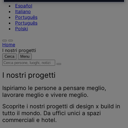
Nederlands
Español
Italiano
Português
Português
Polski
Home
I nostri progetti
Cerca
Menu
Cerca
persone,
luoghi,
I nostri progetti
notizie
e
Ispiriamo le persone a pensare meglio,
approfondimenti
lavorare meglio e vivere meglio.
Scoprite i nostri progetti di design x build in
tutto il mondo. Da uffici unici a spazi
commerciali e hotel.