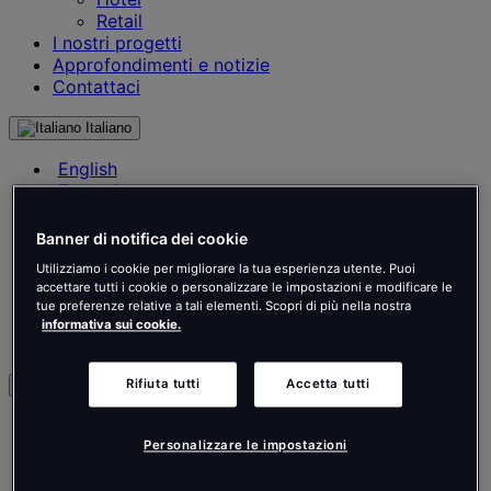
Retail
I nostri progetti
Approfondimenti e notizie
Contattaci
Italiano
English
Français
Deutsch
Nederlands
Banner di notifica dei cookie
Español
Utilizziamo i cookie per migliorare la tua esperienza utente. Puoi
Italiano
accettare tutti i cookie o personalizzare le impostazioni e modificare le
Português
tue preferenze relative a tali elementi. Scopri di più nella nostra
Português
informativa sui cookie.
Polski
Rifiuta tutti
Accetta tutti
it
English
Français
Personalizzare le impostazioni
Deutsch