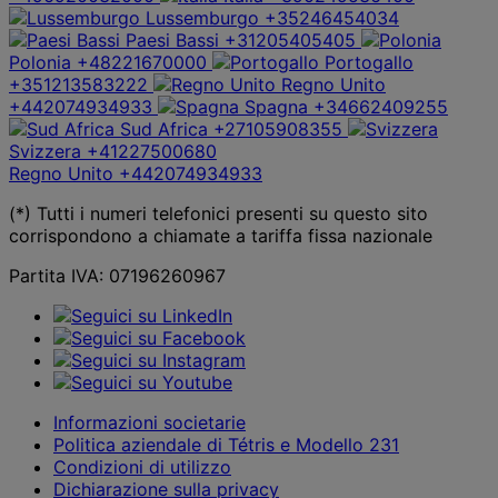
Lussemburgo
+35246454034
Paesi Bassi
+31205405405
Polonia
+48221670000
Portogallo
+351213583222
Regno Unito
+442074934933
Spagna
+34662409255
Sud Africa
+27105908355
Svizzera
+41227500680
Regno Unito
+442074934933
(*) Tutti i numeri telefonici presenti su questo sito
corrispondono a chiamate a tariffa fissa nazionale
Partita IVA: 07196260967
Informazioni societarie
Politica aziendale di Tétris e Modello 231
Condizioni di utilizzo
Dichiarazione sulla privacy