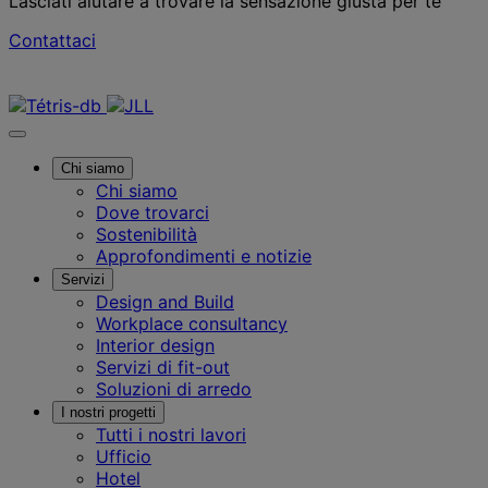
Lasciati aiutare a trovare la sensazione giusta per te
Contattaci
Contattaci
Chi siamo
Chi siamo
Dove trovarci
Sostenibilità
Approfondimenti e notizie
Servizi
Design and Build
Workplace consultancy
Interior design
Servizi di fit-out
Soluzioni di arredo
I nostri progetti
Tutti i nostri lavori
Ufficio
Hotel