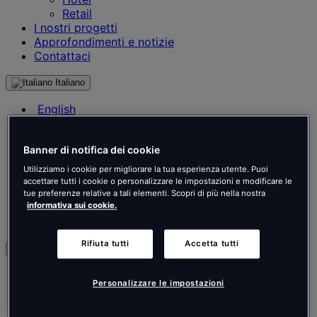
Retail
I nostri progetti
Approfondimenti e notizie
Contattaci
Italiano
English
Français
Deutsch
Banner di notifica dei cookie
Nederlands
Español
Utilizziamo i cookie per migliorare la tua esperienza utente. Puoi
Italiano
accettare tutti i cookie o personalizzare le impostazioni e modificare le
Português
tue preferenze relative a tali elementi. Scopri di più nella nostra
informativa sui cookie.
Português
Polski
Rifiuta tutti
Accetta tutti
it
English
Personalizzare le impostazioni
Français
Deutsch