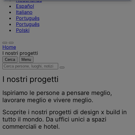
Nederlands
Español
Italiano
Português
Português
Polski
Home
I nostri progetti
Cerca
Menu
Cerca
persone,
luoghi,
I nostri progetti
notizie
e
Ispiriamo le persone a pensare meglio,
approfondimenti
lavorare meglio e vivere meglio.
Scoprite i nostri progetti di design x build in
tutto il mondo. Da uffici unici a spazi
commerciali e hotel.