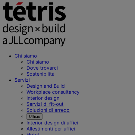
Chi siamo
Chi siamo
Dove trovarci
Sostenibilità
Servizi
Design and Build
Workplace consultancy
Interior design
Servizi di fit-out
Soluzioni di arredo
Ufficio
Interior design di uffici
Allestimenti per uffici
Hotel