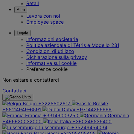
Retail
Altro
Lavora con noi
Employee space
Legale
Informazioni societarie
Politica aziendale di Tétris e Modello 231
Condizioni di utilizzo
Dichiarazione sulla privacy
Informativa sui cookie
Preferenze cookie
Non esitare a contattarci
Contattaci
Belgio
+3225502617
Brasile
+55114949-6591
Dubai
+97144266999
Francia
+33149003250
Germania
+496920032000
Italia
+390249536400
Lussemburgo
+35246454034
Paesi Bassi
+31205405405