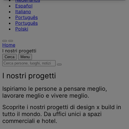
Nederlands
Español
Italiano
Português
Português
Polski
Home
I nostri progetti
Cerca
Menu
Cerca
persone,
luoghi,
I nostri progetti
notizie
e
Ispiriamo le persone a pensare meglio,
approfondimenti
lavorare meglio e vivere meglio.
Scoprite i nostri progetti di design x build in
tutto il mondo. Da uffici unici a spazi
commerciali e hotel.