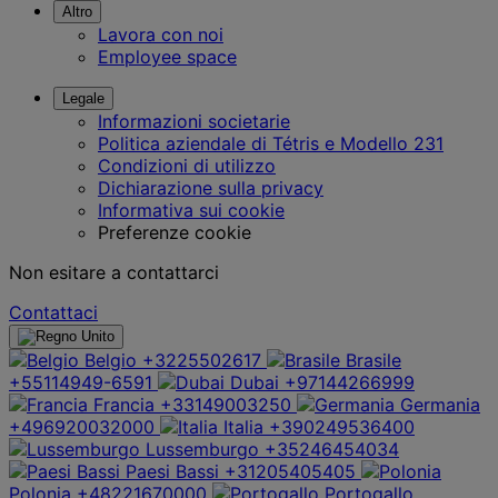
Altro
Lavora con noi
Employee space
Legale
Informazioni societarie
Politica aziendale di Tétris e Modello 231
Condizioni di utilizzo
Dichiarazione sulla privacy
Informativa sui cookie
Preferenze cookie
Non esitare a contattarci
Contattaci
Belgio
+3225502617
Brasile
+55114949-6591
Dubai
+97144266999
Francia
+33149003250
Germania
+496920032000
Italia
+390249536400
Lussemburgo
+35246454034
Paesi Bassi
+31205405405
Polonia
+48221670000
Portogallo