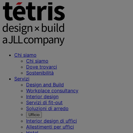
Chi siamo
Chi siamo
Dove trovarci
Sostenibilità
Servizi
Design and Build
Workplace consultancy
Interior design
Servizi di fit-out
Soluzioni di arredo
Ufficio
Interior design di uffici
Allestimenti per uffici
Hotel