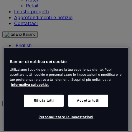
Retail
I nostri progetti
Approfondimenti e notizie
Contattaci
Italiano
English
Français
Deutsch
Banner di notifica dei cookie
Nederlands
Español
Utilizziamo i cookie per migliorare la tua esperienza utente. Puoi
Italiano
accettare tutti i cookie o personalizzare le impostazioni e modificare le
tue preferenze relative a tali elementi. Scopri di più nella nostra
Português
informativa sui cookie.
Português
Polski
Rifiuta tutti
Accetta tutti
it
English
Personalizzare le impostazioni
Français
Deutsch