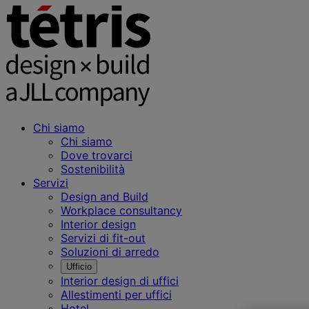
Chi siamo
Chi siamo
Dove trovarci
Sostenibilità
Servizi
Design and Build
Workplace consultancy
Interior design
Servizi di fit-out
Soluzioni di arredo
Ufficio
Interior design di uffici
Allestimenti per uffici
Hotel