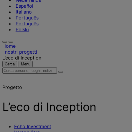
Nederlands
Español
Italiano
Português
Português
Polski
Home
I nostri progetti
L’eco di Inception
Cerca
Menu
Cerca
persone,
luoghi,
Progetto
notizie
e
approfondimenti
L’eco di Inception
Echo Investment