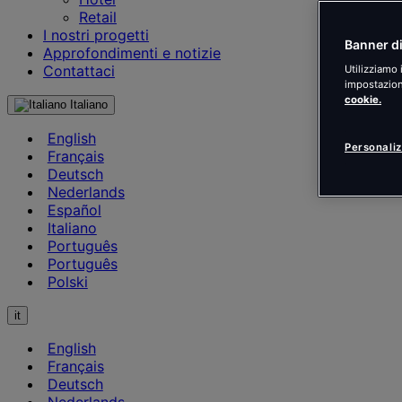
Retail
I nostri progetti
Banner di
Approfondimenti e notizie
Contattaci
Utilizziamo 
impostazioni
cookie.
Italiano
English
Personaliz
Français
Deutsch
Nederlands
Español
Italiano
Português
Português
Polski
it
English
Français
Deutsch