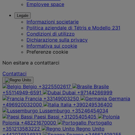
Employee space
Legale
Informazioni societarie
Politica aziendale di Tétris e Modello 231
Condizioni di utilizzo
Dichiarazione sulla privacy
Informativa sui cookie
Preferenze cookie
Non esitare a contattarci
Contattaci
Belgio
+3225502617
Brasile
+55114949-6591
Dubai
+97144266999
Francia
+33149003250
Germania
+496920032000
Italia
+390249536400
Lussemburgo
+35246454034
Paesi Bassi
+31205405405
Polonia
+48221670000
Portogallo
+351213583222
Regno Unito
+442074934933
Spagna
+34662409255