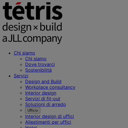
Chi siamo
Chi siamo
Dove trovarci
Sostenibilità
Servizi
Design and Build
Workplace consultancy
Interior design
Servizi di fit-out
Soluzioni di arredo
Ufficio
Interior design di uffici
Allestimenti per uffici
Hotel