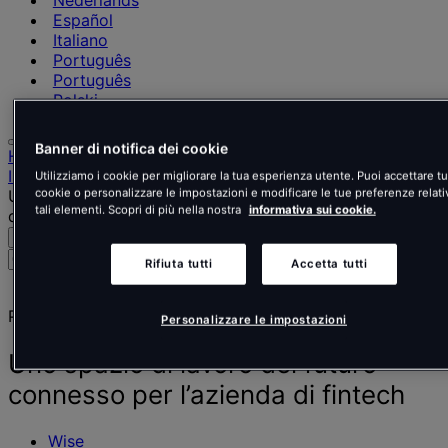
Nederlands
Español
Italiano
Português
Português
Polski
Banner di notifica dei cookie
Home
I nostri progetti
Utilizziamo i cookie per migliorare la tua esperienza utente. Puoi accettare tut
cookie o personalizzare le impostazioni e modificare le tue preferenze relati
Uno spazio di lavoro del futuro connesso per l’azienda
tali elementi. Scopri di più nella nostra
informativa sui cookie.
di fintech
Cerca
Menu
Cerca
Rifiuta tutti
Accetta tutti
persone,
luoghi,
Progetto
notizie
Personalizzare le impostazioni
e
approfondimenti
Uno spazio di lavoro del futuro
connesso per l’azienda di fintech
Wise