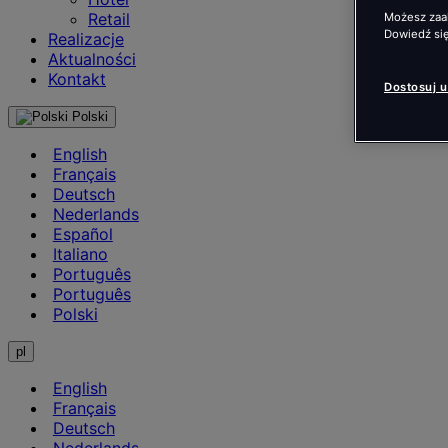
Retail
Możesz zaak
Dowiedź się
Realizacje
Aktualności
Kontakt
Dostosuj 
Polski
English
Français
Deutsch
Nederlands
Español
Italiano
Português
Português
Polski
pl
English
Français
Deutsch