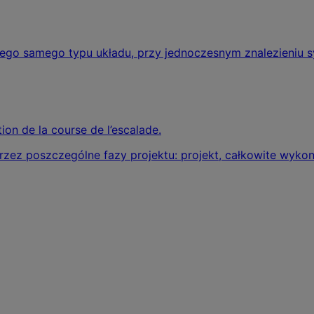
go samego typu układu, przy jednoczesnym znalezieniu sys
ion de la course de l’escalade.
przez poszczególne fazy projektu: projekt, całkowite wyko