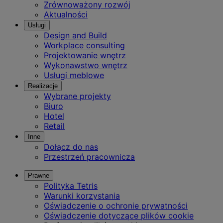
Zrównoważony rozwój
Aktualności
Usługi
Design and Build
Workplace consulting
Projektowanie wnętrz
Wykonawstwo wnętrz
Usługi meblowe
Realizacje
Wybrane projekty
Biuro
Hotel
Retail
Inne
Dołącz do nas
Przestrzeń pracownicza
Prawne
Polityka Tetris
Warunki korzystania
Oświadczenie o ochronie prywatności
Oświadczenie dotyczące plików cookie