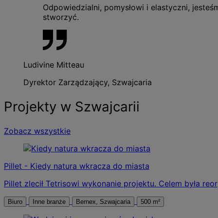
Odpowiedzialni, pomysłowi i elastyczni, jest
stworzyć.
Ludivine Mitteau
Dyrektor Zarządzający, Szwajcaria
Projekty w Szwajcarii
Zobacz wszystkie
Pillet - Kiedy natura wkracza do miasta
Pillet zlecił Tetrisowi wykonanie projektu. Celem była reo
Biuro
Inne branże
Bernex, Szwajcaria
500 m²