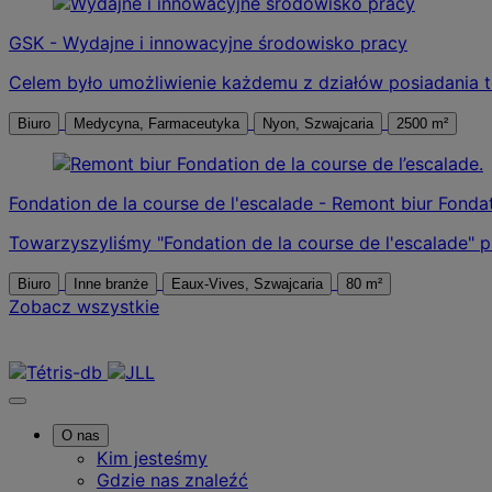
GSK - Wydajne i innowacyjne środowisko pracy
Celem było umożliwienie każdemu z działów posiadania te
Biuro
Medycyna, Farmaceutyka
Nyon, Szwajcaria
2500 m²
Fondation de la course de l'escalade - Remont biur Fondat
Towarzyszyliśmy "Fondation de la course de l'escalade" 
Biuro
Inne branże
Eaux-Vives, Szwajcaria
80 m²
Zobacz wszystkie
Skontaktuj się z nami
O nas
Kim jesteśmy
Gdzie nas znaleźć