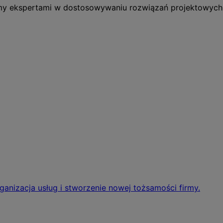
eśmy ekspertami w dostosowywaniu rozwiązań projektowych 
rganizacja usług i stworzenie nowej tożsamości firmy.