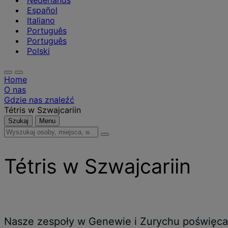
Nederlands
Español
Italiano
Português
Português
Polski
Home
O nas
Gdzie nas znaleźć
Tétris w Szwajcariin
Szukaj
Menu
Wyszukaj
osoby,
miejsca,
Tétris w Szwajcariin
wiadomości
i
informacje
Nasze zespoły w Genewie i Zurychu poświęcają