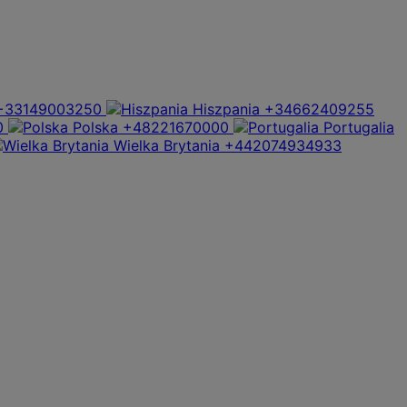
+33149003250
Hiszpania
+34662409255
0
Polska
+48221670000
Portugalia
Wielka Brytania
+442074934933