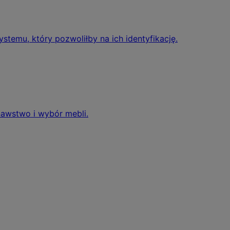
temu, który pozwoliłby na ich identyfikację.
nawstwo i wybór mebli.