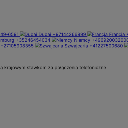
949-6591
Dubai
+97144266999
Francja
emburg
+35246454034
Niemcy
+49692003200
+27105908355
Szwajcaria
+41227500680
ają krajowym stawkom za połączenia telefoniczne