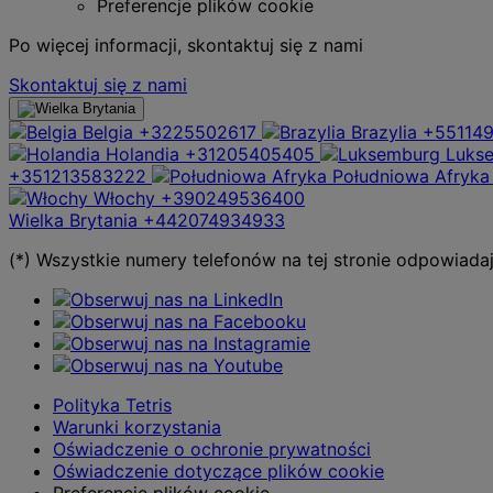
Preferencje plików cookie
Po więcej informacji, skontaktuj się z nami
Skontaktuj się z nami
Belgia
+3225502617
Brazylia
+55114
Holandia
+31205405405
Luks
+351213583222
Południowa Afryka
Włochy
+390249536400
Wielka Brytania
+442074934933
(*) Wszystkie numery telefonów na tej stronie odpowiad
Polityka Tetris
Warunki korzystania
Oświadczenie o ochronie prywatności
Oświadczenie dotyczące plików cookie