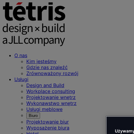
O nas
Kim jesteśmy
Gdzie nas znaleźć
Zrównoważony rozwój
Usługi
Design and Build
Workplace consulting
Projektowanie wnętrz
Wykonawstwo wnętrz
Usługi meblowe
Biuro
Projektowanie biur
Wyposażenie biura
Używamy 
Hotel