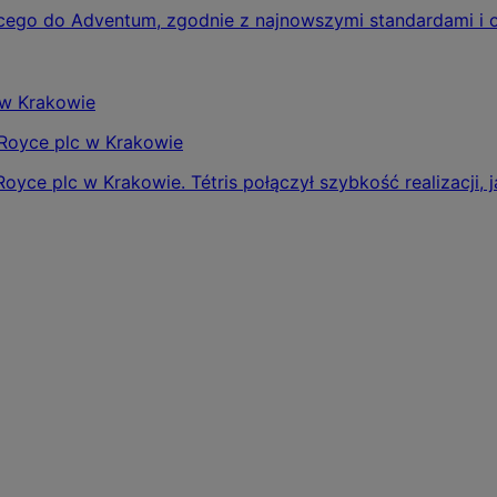
eżącego do Adventum, zgodnie z najnowszymi standardami i
‑Royce plc w Krakowie
oyce plc w Krakowie. Tétris połączył szybkość realizacji, 