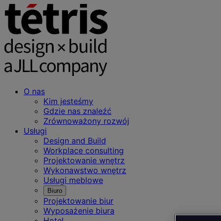
O nas
Kim jesteśmy
Gdzie nas znaleźć
Zrównoważony rozwój
Usługi
Design and Build
Workplace consulting
Projektowanie wnętrz
Wykonawstwo wnętrz
Usługi meblowe
Biuro
Projektowanie biur
Wyposażenie biura
Hotel