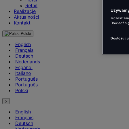
Retail
Używamy 
Realizacje
Aktualności
Możesz zaak
Kontakt
Dowiedź się
Polski
Dostosuj 
English
Français
Deutsch
Nederlands
Español
Italiano
Português
Português
Polski
pl
English
Français
Deutsch