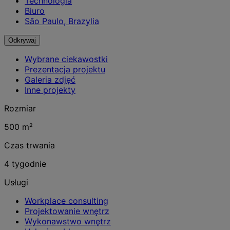
Technologia
Biuro
São Paulo, Brazylia
Odkrywaj
Wybrane ciekawostki
Prezentacja projektu
Galeria zdjęć
Inne projekty
Rozmiar
500 m²
Czas trwania
4 tygodnie
Usługi
Workplace consulting
Projektowanie wnętrz
Wykonawstwo wnętrz