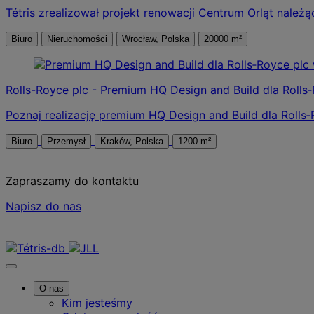
Tétris zrealizował projekt renowacji Centrum Orląt nal
Biuro
Nieruchomości
Wrocław, Polska
20000 m²
Rolls-Royce plc - Premium HQ Design and Build dla Rolls
Poznaj realizację premium HQ Design and Build dla Rolls‑R
Biuro
Przemysł
Kraków, Polska
1200 m²
Zapraszamy do kontaktu
Napisz do nas
Skontaktuj się z nami
O nas
Kim jesteśmy