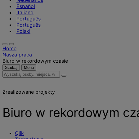
Nederlands
Español
Italiano
Português
Português
Polski
Home
Nasza praca
Biuro w rekordowym czasie
Szukaj
Menu
Wyszukaj
osoby,
miejsca,
Zrealizowane projekty
wiadomości
i
informacje
Biuro w rekordowym cz
Qlik