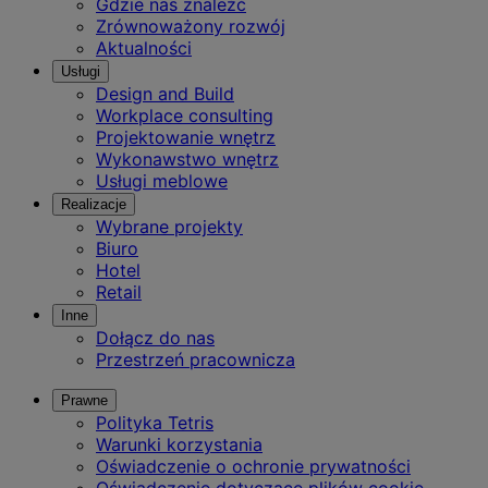
Gdzie nas znaleźć
Zrównoważony rozwój
Aktualności
Usługi
Design and Build
Workplace consulting
Projektowanie wnętrz
Wykonawstwo wnętrz
Usługi meblowe
Realizacje
Wybrane projekty
Biuro
Hotel
Retail
Inne
Dołącz do nas
Przestrzeń pracownicza
Prawne
Polityka Tetris
Warunki korzystania
Oświadczenie o ochronie prywatności