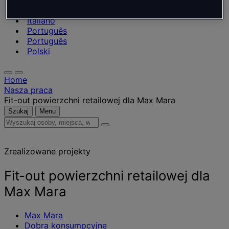
Nederlands
Español
Italiano
Português
Português
Polski
Home
Nasza praca
Fit-out powierzchni retailowej dla Max Mara
Szukaj
Menu
Wyszukaj
osoby,
miejsca,
Zrealizowane projekty
wiadomości
i
informacje
Fit-out powierzchni retailowej dla
Max Mara
Max Mara
Dobra konsumpcyjne