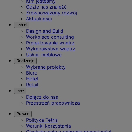
Kim jesteśmy
Gdzie nas znaleźć
Zrównoważony rozwój
Aktualności
Usługi
Design and Build
Workplace consulting
Projektowanie wnętrz
Wykonawstwo wnętrz
Usługi meblowe
Realizacje
Wybrane projekty
Biuro
Hotel
Retail
Inne
Dołącz do nas
Przestrzeń pracownicza
Prawne
Polityka Tetris
Warunki korzystania
Oświadczenie o ochronie prywatności