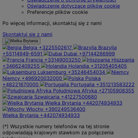
Oświadczenie dotyczące plików cookie
Preferencje plików cookie
Po więcej informacji, skontaktuj się z nami
Skontaktuj się z nami
Belgia
+3225502617
Brazylia
+55114949-6591
Dubai
+97144266999
Francja
+33149003250
Hiszpania
+34662409255
Holandia
+31205405405
Luksemburg
+35246454034
Niemcy
+496920032000
Polska
+48221670000
Portugalia
+351213583222
Południowa Afryka
+27105908355
Szwajcaria
+41227500680
Wielka Brytania
+442074934933
Włochy
+390249536400
Wielka Brytania
+442074934933
(*) Wszystkie numery telefonów na tej stronie
odpowiadają krajowym stawkom za połączenia