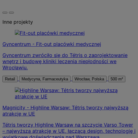
Inne projekty
Gyncentrum - Fit-out placówki medycznej
Gyncentrum zwróciło się do Tétris o zaprojektowanie
wnętrz i budowę kliniki leczenia niepłodności we
Wrocławiu.
Retail
Medycyna, Farmaceutyka
Wrocław, Polska
500 m²
Magnicity - Highline Warsaw: Tétris tworzy najwyższą
atrakcję w UE
Tétris tworzy Highline Warsaw na szczycie Varso Tower
– najwyższą atrakcję w UE, łączącą design, technologię i
wyjątkowe doświadczenia nad Warszawą.