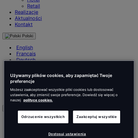
Retail
Realizacje
Aktualności
Kontakt
Polski
English
Français
Deutsch
Nederlands
Español
Używamy plików cookies, aby zapamiętać Twoje
Italiano
preferencje
Português
Português
Możesz zaakceptować wszystkie pliki cookies lub dostosować
ustawienia, aby zmienić swoje preferencje. Dowiedź się więcej o
Polski
naszej
polityce cookies.
pl
Odrzucenie wszystkich
Zaakceptuj wszystkie
English
Français
Deutsch
Dostosuj ustawienia