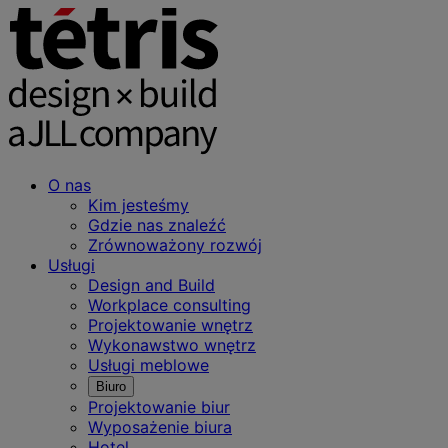
O nas
Kim jesteśmy
Gdzie nas znaleźć
Zrównoważony rozwój
Usługi
Design and Build
Workplace consulting
Projektowanie wnętrz
Wykonawstwo wnętrz
Usługi meblowe
Biuro
Projektowanie biur
Wyposażenie biura
Hotel