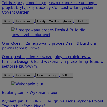
Tétris z przyjemnością ogłasza ukończenie udanego
projekt brytyjskiej siedziby Comcast w londyńskim
Covent Garden!
Biuro
Inne branże
Londyn, Wielka Brytania
1450 m²
OmniQuest - Zintegrowany proces Desin & Build dla
powierzchni biurowej
Omniquest - jeden ze szczególnych projektów w
formule Design & Build wykonanym przez firmę Tétris w
sektorze biurowym.
Biuro
Inne branże
Bonn, Niemcy
650 m²
Booking.com - Wykonanie biur
Wybierz jak BOOKING.COM, grupa Tétris wykona fit-out
Twoich biur "pod klucz"