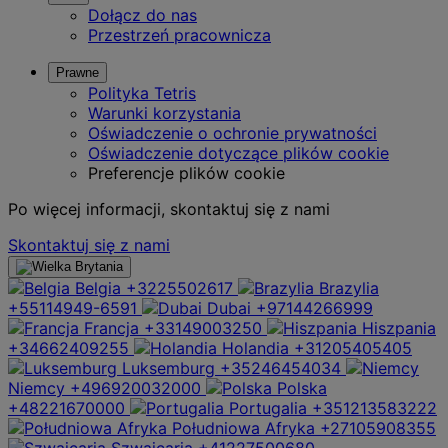
Dołącz do nas
Przestrzeń pracownicza
Prawne
Polityka Tetris
Warunki korzystania
Oświadczenie o ochronie prywatności
Oświadczenie dotyczące plików cookie
Preferencje plików cookie
Po więcej informacji, skontaktuj się z nami
Skontaktuj się z nami
Belgia
+3225502617
Brazylia
+55114949-6591
Dubai
+97144266999
Francja
+33149003250
Hiszpania
+34662409255
Holandia
+31205405405
Luksemburg
+35246454034
Niemcy
+496920032000
Polska
+48221670000
Portugalia
+351213583222
Południowa Afryka
+27105908355
Szwajcaria
+41227500680