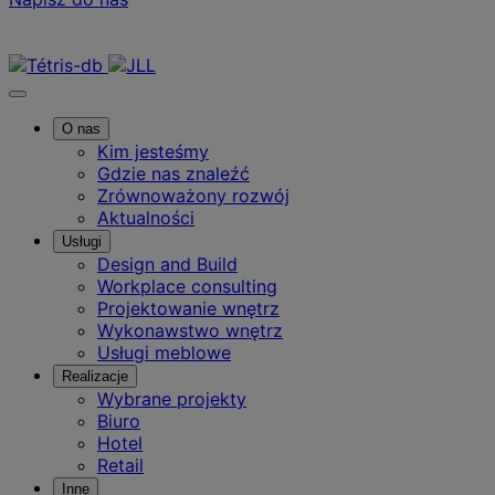
Skontaktuj się z nami
O nas
Kim jesteśmy
Gdzie nas znaleźć
Zrównoważony rozwój
Aktualności
Usługi
Design and Build
Workplace consulting
Projektowanie wnętrz
Wykonawstwo wnętrz
Usługi meblowe
Realizacje
Wybrane projekty
Biuro
Hotel
Retail
Inne