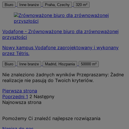
Biuro
Inne branże
Praha, Czechy
320 m²
Vodafone - Zrównoważone biuro dla zrównoważonej
przyszłości
Nowy kampus Vodafone zaprojektowany i wykonany
przez Tétris.
Biuro
Inne branże
Madrid, Hiszpania
50000 m²
Nie znaleziono żadnych wyników
Przepraszamy: Żadne
realizacje nie pasują do Twoich kryteriów.
Posts
Pierwsza strona
Poprzedni
1
2
Następny
pagination
Najnowsza strona
Pomożemy Ci znaleźć najlepsze rozwiązania
Napisz do nas