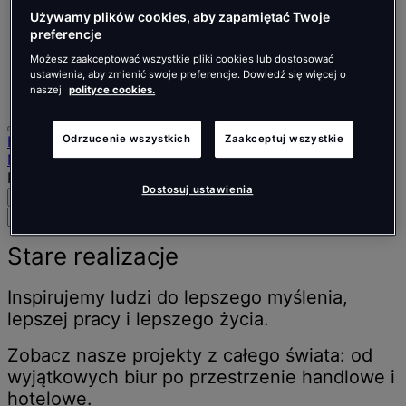
Nederlands
Español
Używamy plików cookies, aby zapamiętać Twoje
preferencje
Italiano
Português
Możesz zaakceptować wszystkie pliki cookies lub dostosować
Português
ustawienia, aby zmienić swoje preferencje. Dowiedź się więcej o
Polski
naszej
polityce cookies.
Home
Odrzucenie wszystkich
Zaakceptuj wszystkie
Nasza praca
Page 2
Dostosuj ustawienia
Szukaj
Menu
Wyszukaj
osoby,
miejsca,
Stare realizacje
wiadomości
i
Inspirujemy ludzi do lepszego myślenia,
informacje
lepszej pracy i lepszego życia.
Zobacz nasze projekty z całego świata: od
wyjątkowych biur po przestrzenie handlowe i
hotelowe.