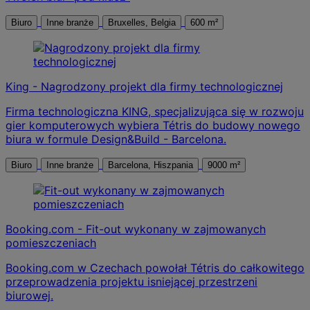
Biuro
Inne branże
Bruxelles, Belgia
600 m²
King - Nagrodzony projekt dla firmy technologicznej
Firma technologiczna KING, specjalizująca się w rozwoju
gier komputerowych wybiera Tétris do budowy nowego
biura w formule Design&Build - Barcelona.
Biuro
Inne branże
Barcelona, Hiszpania
9000 m²
Booking.com - Fit-out wykonany w zajmowanych
pomieszczeniach
Booking.com w Czechach powołał Tétris do całkowitego
przeprowadzenia projektu isniejącej przestrzeni
biurowej.