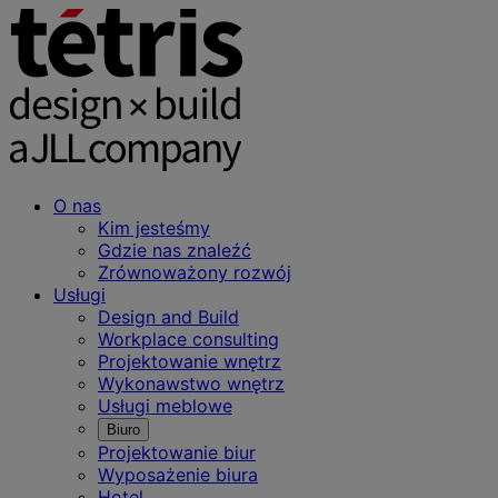
O nas
Kim jesteśmy
Gdzie nas znaleźć
Zrównoważony rozwój
Usługi
Design and Build
Workplace consulting
Projektowanie wnętrz
Wykonawstwo wnętrz
Usługi meblowe
Biuro
Projektowanie biur
Wyposażenie biura
Hotel