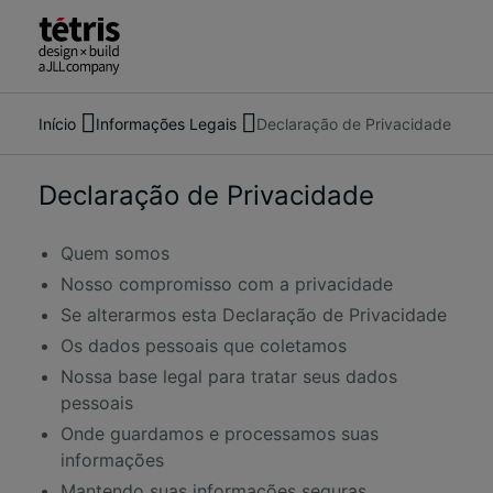
Início
Informações Legais
Declaração de Privacidade
Pesquise
Sobre nós
pessoas,
Serviços
lugares,
Nosso trabalho
Declaração de Privacidade
notícias
Ideias e Notícias
e
Contate-nos
Quem somos
insights
Nosso compromisso com a privacidade
Se alterarmos esta Declaração de Privacidade
Os dados pessoais que coletamos
Nossa base legal para tratar seus dados
pessoais
Onde guardamos e processamos suas
informações
Mantendo suas informações seguras