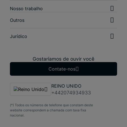
Nosso trabalho
Outros
Jurídico
Gostaríamos de ouvir você
Contate-nos
REINO UNIDO
+442074934933
(*) Todos os números de telefone que constam deste
website correspondem a chamada com taxa fixa
nacional.