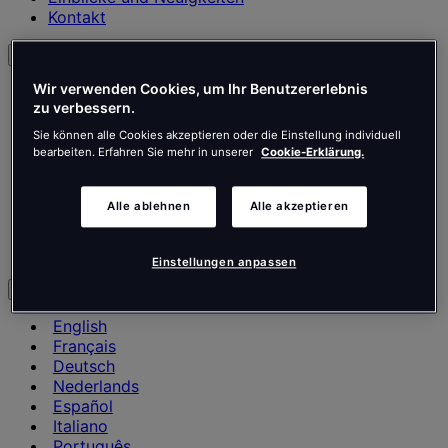
Kontakt
Deutsch
Wir verwenden Cookies, um Ihr Benutzererlebnis
English
zu verbessern.
Français
Deutsch
Sie können alle Cookies akzeptieren oder die Einstellung individuell
Nederlands
bearbeiten. Erfahren Sie mehr in unserer
Cookie-Erklärung.
Español
Italiano
Alle ablehnen
Alle akzeptieren
Português
Português
Polski
Einstellungen anpassen
de
English
Français
Deutsch
Nederlands
Español
Italiano
Português