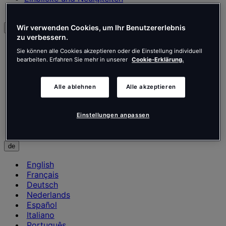
Kontakt
Wir verwenden Cookies, um Ihr Benutzererlebnis
Deutsch
zu verbessern.
English
Sie können alle Cookies akzeptieren oder die Einstellung individuell
Français
bearbeiten. Erfahren Sie mehr in unserer
Cookie-Erklärung.
Deutsch
Nederlands
Español
Alle ablehnen
Alle akzeptieren
Italiano
Português
Einstellungen anpassen
Português
Polski
de
English
Français
Deutsch
Nederlands
Español
Italiano
Português