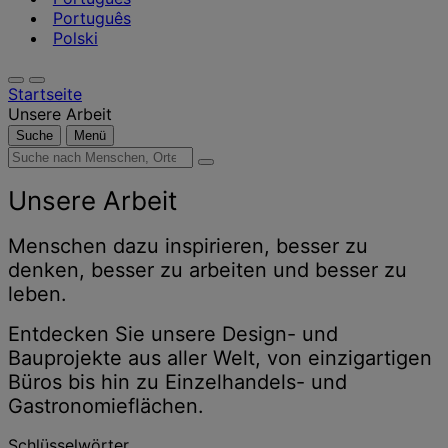
Português
Polski
Startseite
Unsere Arbeit
Suche
Menü
Suche
nach
Menschen,
Unsere Arbeit
Orten,
Nachrichten
Menschen dazu inspirieren, besser zu
und
denken, besser zu arbeiten und besser zu
Erkenntnissen
leben.
Entdecken Sie unsere Design- und
Bauprojekte aus aller Welt, von einzigartigen
Büros bis hin zu Einzelhandels- und
Gastronomieflächen.
Schlüsselwörter