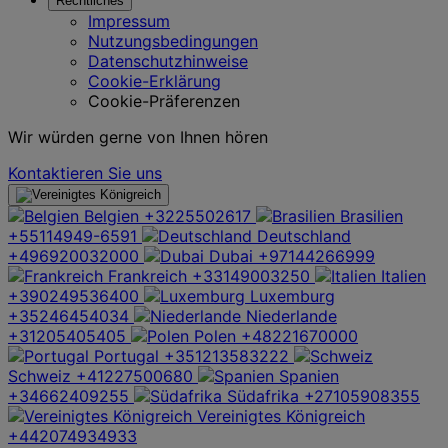
Rechtliches
Impressum
Nutzungsbedingungen
Datenschutzhinweise
Cookie-Erklärung
Cookie-Präferenzen
Wir würden gerne von Ihnen hören
Kontaktieren Sie uns
Belgien
+3225502617
Brasilien
+55114949-6591
Deutschland
+496920032000
Dubai
+97144266999
Frankreich
+33149003250
Italien
+390249536400
Luxemburg
+35246454034
Niederlande
+31205405405
Polen
+48221670000
Portugal
+351213583222
Schweiz
+41227500680
Spanien
+34662409255
Südafrika
+27105908355
Vereinigtes Königreich
+442074934933