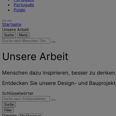
Português
Polski
Startseite
Unsere Arbeit
Suche
Menü
Suche
nach
Menschen,
Unsere Arbeit
Orten,
Nachrichten
und
Erkenntnissen
Menschen dazu inspirieren, besser zu denken,
Entdecken Sie unsere Design- und Bauprojekte 
Schlüsselwörter
Suche
Filter
Dienste