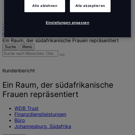
Português
Alle ablehnen
Alle akzeptieren
Polski
Einstellungen anpassen
Startseite
Unsere Arbeit
Ein Raum, der südafrikanische Frauen repräsentiert
Suche
Menü
Suche
nach
Menschen,
Kundenbericht
Orten,
Nachrichten
und
Ein Raum, der südafrikanische
Erkenntnissen
Frauen repräsentiert
WDB Trust
Finanzdienstleistungen
Büro
Johannesburg, Südafrika