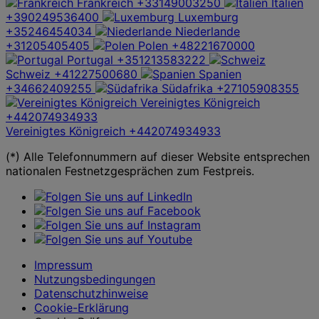
Frankreich
+33149003250
Italien
+390249536400
Luxemburg
+35246454034
Niederlande
+31205405405
Polen
+48221670000
Portugal
+351213583222
Schweiz
+41227500680
Spanien
+34662409255
Südafrika
+27105908355
Vereinigtes Königreich
+442074934933
Vereinigtes Königreich
+442074934933
(*) Alle Telefonnummern auf dieser Website entsprechen
nationalen Festnetzgesprächen zum Festpreis.
Impressum
Nutzungsbedingungen
Datenschutzhinweise
Cookie-Erklärung