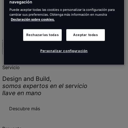
Nederlands
navegación
Español
Puede aceptar todas las cookies o personalizar la configuración para
Italiano
cambiar sus preferencias. Obtenga más información en nuestra
Português
Declaración sobre cookies.
Português
Polski
Rechazarlas todas
Aceptar todas
Buscar
Menú
Buscar
Personalizar configuración
personas,
lugares,
Servicio
noticias
y
Design and Build,
opiniones
somos expertos en el servicio
llave en mano
Descubre más