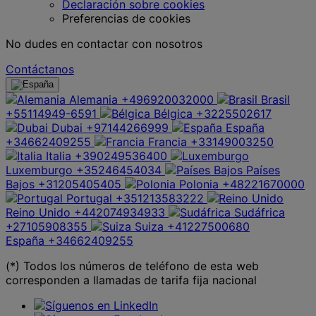
Declaración sobre cookies
Preferencias de cookies
No dudes en contactar con nosotros
Contáctanos
Alemania
+496920032000
Brasil
+55114949-6591
Bélgica
+3225502617
Dubai
+97144266999
España
+34662409255
Francia
+33149003250
Italia
+390249536400
Luxemburgo
+35246454034
Países
Bajos
+31205405405
Polonia
+48221670000
Portugal
+351213583222
Reino Unido
+442074934933
Sudáfrica
+27105908355
Suiza
+41227500680
España
+34662409255
(*) Todos los números de teléfono de esta web
corresponden a llamadas de tarifa fija nacional