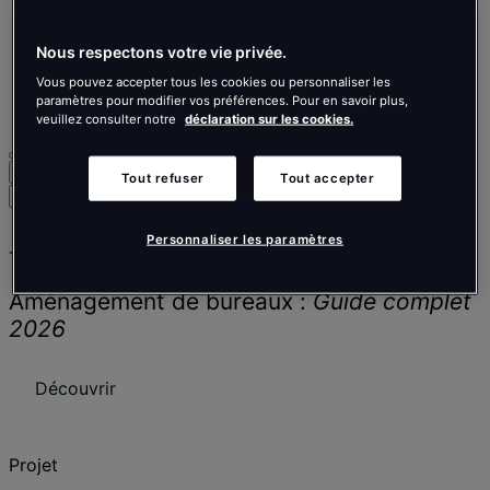
Nederlands
Español
Italiano
Nous respectons votre vie privée.
Português
Vous pouvez accepter tous les cookies ou personnaliser les
Português
paramètres pour modifier vos préférences. Pour en savoir plus,
Polski
veuillez consulter notre
déclaration sur les cookies.
Recherche
Menu
Tout refuser
Tout accepter
Rechercher
des
personnes,
Personnaliser les paramètres
Tendances
des
lieux,
Aménagement de bureaux :
Guide complet
des
actualités
2026
et
des
Découvrir
informations
Projet