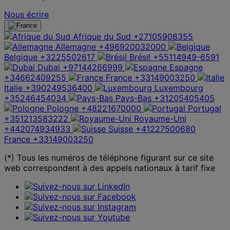
Nous écrire
Afrique du Sud
+27105908355
Allemagne
+496920032000
Belgique
+3225502617
Brésil
+55114949-6591
Dubai
+97144266999
Espagne
+34662409255
France
+33149003250
Italie
+390249536400
Luxembourg
+35246454034
Pays-Bas
+31205405405
Pologne
+48221670000
Portugal
+351213583222
Royaume-Uni
+442074934933
Suisse
+41227500680
France
+33149003250
(*) Tous les numéros de téléphone figurant sur ce site
web correspondent à des appels nationaux à tarif fixe