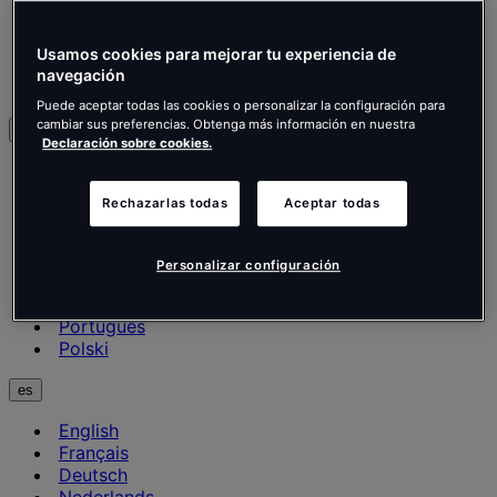
Retail
Nuestros proyectos
Usamos cookies para mejorar tu experiencia de
Información y noticias
navegación
Contáctanos
Puede aceptar todas las cookies o personalizar la configuración para
cambiar sus preferencias. Obtenga más información en nuestra
Español
Declaración sobre cookies.
English
Français
Rechazarlas todas
Aceptar todas
Deutsch
Nederlands
Español
Personalizar configuración
Italiano
Português
Português
Polski
es
English
Français
Deutsch