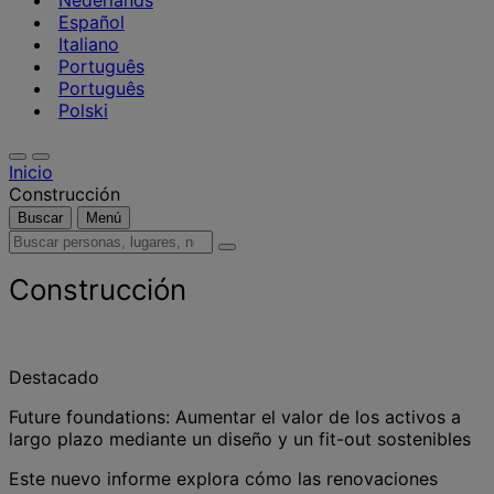
Nederlands
Español
Italiano
Português
Português
Polski
Inicio
Construcción
Buscar
Menú
Buscar
personas,
lugares,
Construcción
noticias
y
opiniones
Destacado
Future foundations: Aumentar el valor de los activos a
largo plazo mediante un diseño y un fit-out sostenibles
Este nuevo informe explora cómo las renovaciones