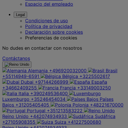
Espacio del empleado
Legal
Condiciones de uso
Política de privacidad
Declaración sobre cookies
Preferencias de cookies
No dudes en contactar con nosotros
Contáctanos
Alemania
+496920032000
Brasil
+55114949-6591
Bélgica
+3225502617
Dubai
+97144266999
España
+34662409255
Francia
+33149003250
Italia
+390249536400
Luxemburgo
+35246454034
Países
Bajos
+31205405405
Polonia
+48221670000
Portugal
+351213583222
Reino Unido
+442074934933
Sudáfrica
+27105908355
Suiza
+41227500680
Reino Unido
+442074934933