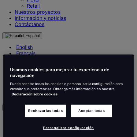
Retail
Nuestros proyectos
Información y noticias
Contáctanos
Español
English
Français
Deutsch
Nederlands
Usamos cookies para mejorar tu experiencia de
Español
navegación
Italiano
Português
Puede aceptar todas las cookies o personalizar la configuración para
Português
cambiar sus preferencias. Obtenga más información en nuestra
Declaración sobre cookies.
Polski
es
Rechazarlas todas
Aceptar todas
English
Français
Personalizar configuración
Deutsch