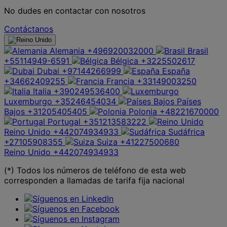
No dudes en contactar con nosotros
Contáctanos
Alemania
+496920032000
Brasil
+55114949-6591
Bélgica
+3225502617
Dubai
+97144266999
España
+34662409255
Francia
+33149003250
Italia
+390249536400
Luxemburgo
+35246454034
Países
Bajos
+31205405405
Polonia
+48221670000
Portugal
+351213583222
Reino Unido
+442074934933
Sudáfrica
+27105908355
Suiza
+41227500680
Reino Unido
+442074934933
(*) Todos los números de teléfono de esta web
corresponden a llamadas de tarifa fija nacional