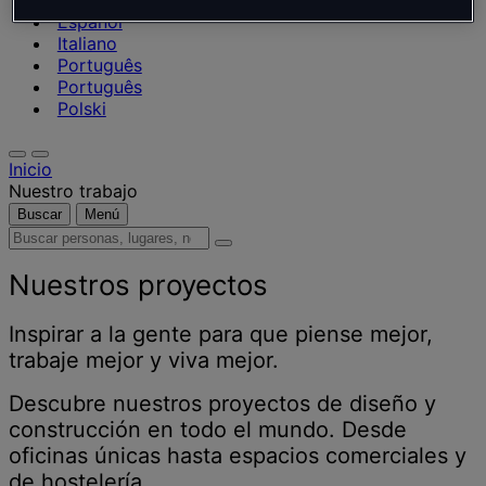
Nederlands
Español
Italiano
Português
Português
Polski
Inicio
Nuestro trabajo
Buscar
Menú
Buscar
personas,
lugares,
Nuestros proyectos
noticias
y
Inspirar a la gente para que piense mejor,
opiniones
trabaje mejor y viva mejor.
Descubre nuestros proyectos de diseño y
construcción en todo el mundo. Desde
oficinas únicas hasta espacios comerciales y
de hostelería.