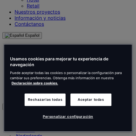
Retail
Nuestros proyectos
Información y noticias
Contáctanos
Español
English
Français
Deutsch
Usamos cookies para mejorar tu experiencia de
Nederlands
navegación
Español
Puede aceptar todas las cookies o personalizar la configuración para
Italiano
cambiar sus preferencias. Obtenga más información en nuestra
Português
Declaración sobre cookies.
Português
Polski
Rechazarlas todas
Aceptar todas
es
Personalizar configuración
English
Français
Deutsch