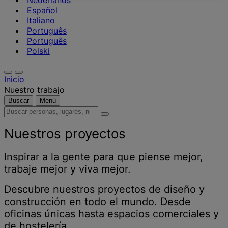
Nederlands
Español
Italiano
Português
Português
Polski
Inicio
Nuestro trabajo
Buscar
Menú
Buscar
personas,
lugares,
Nuestros proyectos
noticias
y
Inspirar a la gente para que piense mejor,
opiniones
trabaje mejor y viva mejor.
Descubre nuestros proyectos de diseño y
construcción en todo el mundo. Desde
oficinas únicas hasta espacios comerciales y
de hostelería.