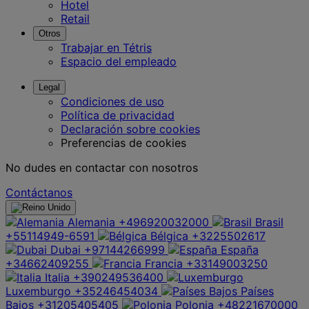
Hotel
Retail
Otros
Trabajar en Tétris
Espacio del empleado
Legal
Condiciones de uso
Política de privacidad
Declaración sobre cookies
Preferencias de cookies
No dudes en contactar con nosotros
Contáctanos
Alemania
+496920032000
Brasil
+55114949-6591
Bélgica
+3225502617
Dubai
+97144266999
España
+34662409255
Francia
+33149003250
Italia
+390249536400
Luxemburgo
+35246454034
Países
Bajos
+31205405405
Polonia
+48221670000