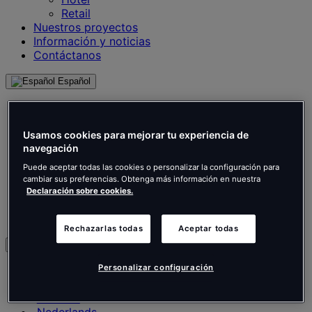
Retail
Nuestros proyectos
Información y noticias
Contáctanos
Español
English
Français
Deutsch
Usamos cookies para mejorar tu experiencia de
Nederlands
navegación
Español
Puede aceptar todas las cookies o personalizar la configuración para
Italiano
cambiar sus preferencias. Obtenga más información en nuestra
Português
Declaración sobre cookies.
Português
Polski
Rechazarlas todas
Aceptar todas
es
Personalizar configuración
English
Français
Deutsch