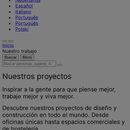
Nederlands
Español
Italiano
Português
Português
Polski
Inicio
Nuestro trabajo
Buscar
Menú
Buscar
personas,
lugares,
Nuestros proyectos
noticias
y
Inspirar a la gente para que piense mejor,
opiniones
trabaje mejor y viva mejor.
Descubre nuestros proyectos de diseño y
construcción en todo el mundo. Desde
oficinas únicas hasta espacios comerciales y
de hostelería.