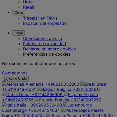
Hotel
Retail
Otros
Trabajar en Tétris
Espacio del empleado
Legal
Condiciones de uso
Política de privacidad
Declaración sobre cookies
Preferencias de cookies
No dudes en contactar con nosotros
Contáctanos
Alemania
+496920032000
Brasil
+55114949-6591
Bélgica
+3225502617
Dubai
+97144266999
España
+34662409255
Francia
+33149003250
Italia
+390249536400
Luxemburgo
+35246454034
Países
Bajos
+31205405405
Polonia
+48221670000