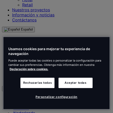
Retail
Nuestros proyectos
Información y noticias
Contáctanos
Español
English
Français
Deutsch
Usamos cookies para mejorar tu experiencia de
Nederlands
navegación
Español
Puede aceptar todas las cookies o personalizar la configuración para
Italiano
cambiar sus preferencias. Obtenga más información en nuestra
Português
Declaración sobre cookies.
Português
Polski
Rechazarlas todas
Aceptar todas
es
Personalizar configuración
English
Français
Deutsch