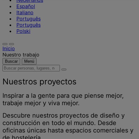
Nederlands
Español
Italiano
Português
Português
Polski
Inicio
Nuestro trabajo
Buscar
Menú
Buscar
personas,
lugares,
Nuestros proyectos
noticias
y
Inspirar a la gente para que piense mejor,
opiniones
trabaje mejor y viva mejor.
Descubre nuestros proyectos de diseño y
construcción en todo el mundo. Desde
oficinas únicas hasta espacios comerciales y
de hostelería.