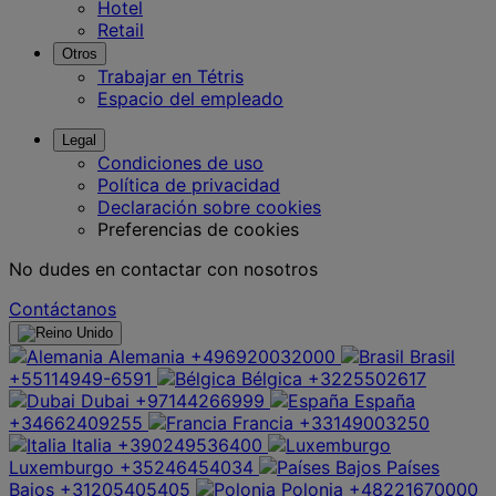
Hotel
Retail
Otros
Trabajar en Tétris
Espacio del empleado
Legal
Condiciones de uso
Política de privacidad
Declaración sobre cookies
Preferencias de cookies
No dudes en contactar con nosotros
Contáctanos
Alemania
+496920032000
Brasil
+55114949-6591
Bélgica
+3225502617
Dubai
+97144266999
España
+34662409255
Francia
+33149003250
Italia
+390249536400
Luxemburgo
+35246454034
Países
Bajos
+31205405405
Polonia
+48221670000