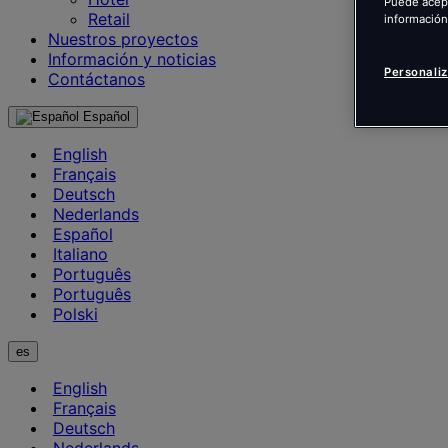
Puede acept
Retail
información
Nuestros proyectos
Información y noticias
Personaliz
Contáctanos
Español
English
Français
Deutsch
Nederlands
Español
Italiano
Português
Português
Polski
es
English
Français
Deutsch