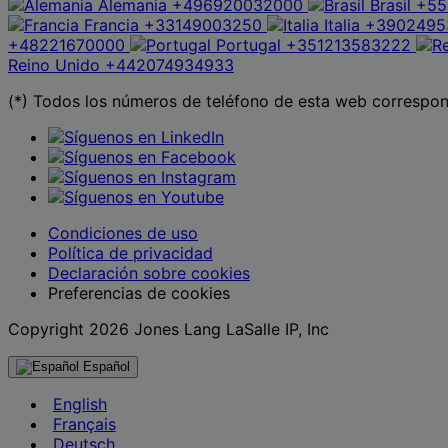
Alemania
+496920032000
Brasil
+55
Francia
+33149003250
Italia
+3902495
+48221670000
Portugal
+351213583222
Reino Unido
+442074934933
(*) Todos los números de teléfono de esta web correspond
Condiciones de uso
Política de privacidad
Declaración sobre cookies
Preferencias de cookies
Copyright 2026 Jones Lang LaSalle IP, Inc
Español
English
Français
Deutsch