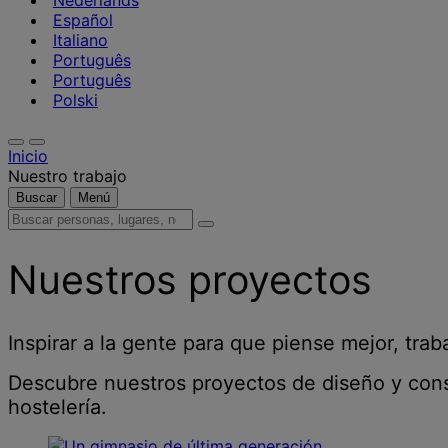
Nederlands
Español
Italiano
Português
Português
Polski
Inicio
Nuestro trabajo
Buscar
Menú
Buscar
personas,
lugares,
Nuestros proyectos
noticias
y
opiniones
Inspirar a la gente para que piense mejor, trab
Descubre nuestros proyectos de diseño y cons
hostelería.