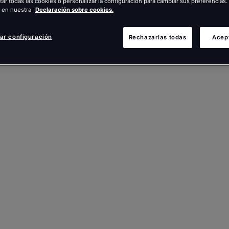
ar todas las cookies o personalizar la configuración para cambiar sus preferencia
 en nuestra
Declaración sobre cookies.
ar configuración
Rechazarlas todas
Acep