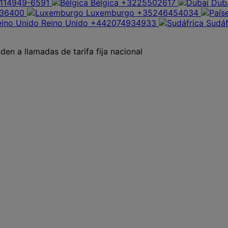
114949-6591
Bélgica
+3225502617
Dub
36400
Luxemburgo
+35246454034
Reino Unido
+442074934933
Sudáf
en a llamadas de tarifa fija nacional