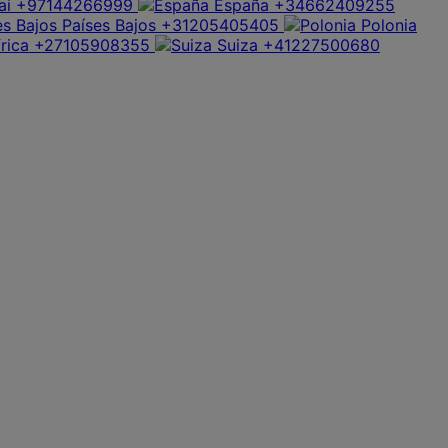
ai
+97144266999
España
+34662409255
Países Bajos
+31205405405
Polonia
rica
+27105908355
Suiza
+41227500680