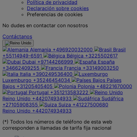
Política de privacidad
Declaración sobre cookies
Preferencias de cookies
No dudes en contactar con nosotros
Contáctanos
Alemania
+496920032000
Brasil
+55114949-6591
Bélgica
+3225502617
Dubai
+97144266999
España
+34662409255
Francia
+33149003250
Italia
+390249536400
Luxemburgo
+35246454034
Países
Bajos
+31205405405
Polonia
+48221670000
Portugal
+351213583222
Reino Unido
+442074934933
Sudáfrica
+27105908355
Suiza
+41227500680
Reino Unido
+442074934933
(*) Todos los números de teléfono de esta web
corresponden a llamadas de tarifa fija nacional