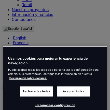
Retail
Nuestros proyectos
Información y noticias
Contáctanos
Español
English
Français
Deutsch
Nederlands
Español
Usamos cookies para mejorar tu experiencia de
Italiano
navegación
Português
Puede aceptar todas las cookies o personalizar la configuración para
Português
cambiar sus preferencias. Obtenga más información en nuestra
Polski
Declaración sobre cookies.
es
Rechazarlas todas
Aceptar todas
English
Français
Deutsch
Personalizar configuración