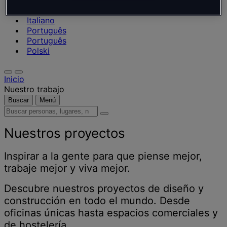
Nederlands
Español
Italiano
Português
Português
Polski
Inicio
Nuestro trabajo
Buscar
Menú
Buscar
personas,
lugares,
Nuestros proyectos
noticias
y
Inspirar a la gente para que piense mejor,
opiniones
trabaje mejor y viva mejor.
Descubre nuestros proyectos de diseño y
construcción en todo el mundo. Desde
oficinas únicas hasta espacios comerciales y
de hostelería.