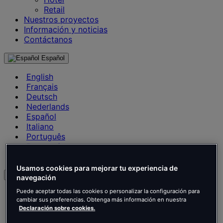
Retail
Nuestros proyectos
Información y noticias
Contáctanos
Español
English
Français
Deutsch
Nederlands
Español
Italiano
Português
Português
Polski
Usamos cookies para mejorar tu experiencia de
es
navegación
Puede aceptar todas las cookies o personalizar la configuración para
English
cambiar sus preferencias. Obtenga más información en nuestra
Français
Declaración sobre cookies.
Deutsch