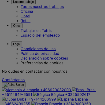
Nuestro trabajo
Todos nuestros trabajos
Oficina
Hotel
Retail
Otros
Trabajar en Tétris
Espacio del empleado
Legal
Condiciones de uso
Política de privacidad
Declaración sobre cookies
Preferencias de cookies
No dudes en contactar con nosotros
Contáctanos
Alemania
+496920032000
Brasil
+55114949-6591
Bélgica
+3225502617
Dubai
+97144266999
España
+34662409255
Francia
+33149003250