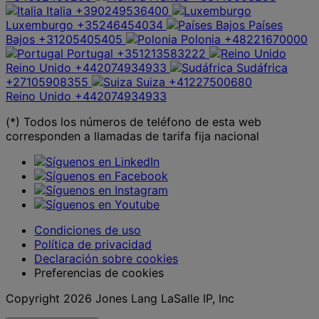
Italia
+390249536400
Luxemburgo
+35246454034
Países
Bajos
+31205405405
Polonia
+48221670000
Portugal
+351213583222
Reino Unido
+442074934933
Sudáfrica
+27105908355
Suiza
+41227500680
Reino Unido
+442074934933
(*) Todos los números de teléfono de esta web
corresponden a llamadas de tarifa fija nacional
Condiciones de uso
Política de privacidad
Declaración sobre cookies
Preferencias de cookies
Copyright 2026 Jones Lang LaSalle IP, Inc