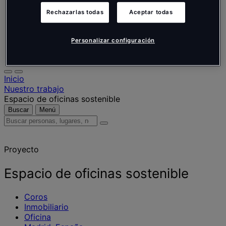
Nederlands
Español
Rechazarlas todas
Aceptar todas
Italiano
Português
Português
Personalizar configuración
Polski
Inicio
Nuestro trabajo
Espacio de oficinas sostenible
Buscar
Menú
Buscar
personas,
lugares,
Proyecto
noticias
y
opiniones
Espacio de oficinas sostenible
Coros
Inmobiliario
Oficina