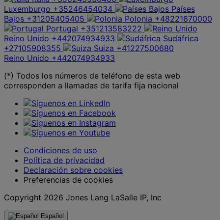
Luxemburgo
+35246454034
Países
Bajos
+31205405405
Polonia
+48221670000
Portugal
+351213583222
Reino Unido
+442074934933
Sudáfrica
+27105908355
Suiza
+41227500680
Reino Unido
+442074934933
(*) Todos los números de teléfono de esta web
corresponden a llamadas de tarifa fija nacional
Condiciones de uso
Política de privacidad
Declaración sobre cookies
Preferencias de cookies
Copyright 2026 Jones Lang LaSalle IP, Inc
Español