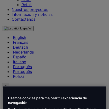
Retail
Nuestros proyectos
Información y noticias
Contáctanos
Español
English
Français
Deutsch
Nederlands
Español
Italiano
Português
Português
Polski
es
English
Usamos cookies para mejorar tu experiencia de
Français
navegación
Deutsch