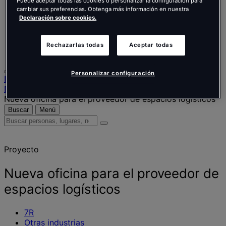
Nederlands
Puede aceptar todas las cookies o personalizar la configuración para
Español
cambiar sus preferencias. Obtenga más información en nuestra
Declaración sobre cookies.
Italiano
Português
Português
Rechazarlas todas
Aceptar todas
Polski
Personalizar configuración
Inicio
Nuestro trabajo
Nueva oficina para el proveedor de espacios logísticos
Buscar
Menú
Buscar
personas,
lugares,
Proyecto
noticias
y
opiniones
Nueva oficina para el proveedor de
espacios logísticos
7R
Otras industrias