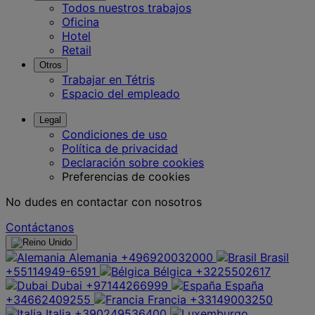
Todos nuestros trabajos
Oficina
Hotel
Retail
Otros
Trabajar en Tétris
Espacio del empleado
Legal
Condiciones de uso
Política de privacidad
Declaración sobre cookies
Preferencias de cookies
No dudes en contactar con nosotros
Contáctanos
Alemania
+496920032000
Brasil
+55114949-6591
Bélgica
+3225502617
Dubai
+97144266999
España
+34662409255
Francia
+33149003250
Italia
+390249536400