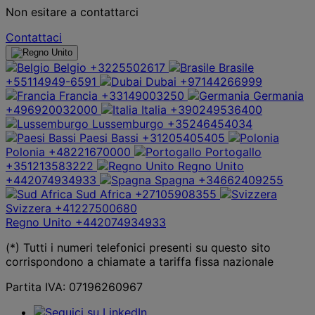
Non esitare a contattarci
Contattaci
Belgio
+3225502617
Brasile
+55114949-6591
Dubai
+97144266999
Francia
+33149003250
Germania
+496920032000
Italia
+390249536400
Lussemburgo
+35246454034
Paesi Bassi
+31205405405
Polonia
+48221670000
Portogallo
+351213583222
Regno Unito
+442074934933
Spagna
+34662409255
Sud Africa
+27105908355
Svizzera
+41227500680
Regno Unito
+442074934933
(*) Tutti i numeri telefonici presenti su questo sito
corrispondono a chiamate a tariffa fissa nazionale
Partita IVA: 07196260967