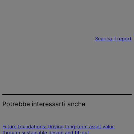
Per approfondire, leggi il report completo
EMEA Office Fit-Out Cost Guide 2025.
Scarica il report
Potrebbe interessarti anche
Future foundations: Driving long-term asset value
through sustainable design and fit-out