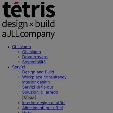
Chi siamo
Chi siamo
Dove trovarci
Sostenibilità
Servizi
Design and Build
Workplace consultancy
Interior design
Servizi di fit-out
Soluzioni di arredo
Ufficio
Interior design di uffici
Allestimenti per uffici
Hotel