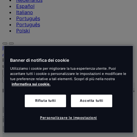
Nederlands
Español
Italiano
Português
Português
Polski
Home
Approfondimenti e notizie
Le 4 tendenze di costo che influenzeranno il fit-out per
Banner di notifica dei cookie
uffici in EMEA dal 2025
Utilizziamo i cookie per migliorare la tua esperienza utente. Puoi
Cerca
Menu
accettare tutti i cookie o personalizzare le impostazioni e modificare le
Cerca
tue preferenze relative a tali elementi. Scopri di più nella nostra
persone,
informativa sui cookie.
Insights & News
26 Maggio 2025
luoghi,
notizie
Rifiuta tutti
Accetta tutti
e
Le 4 tendenze di costo che
approfondimenti
influenzeranno il fit-out per uffici in
Personalizzare le impostazioni
EMEA dal 2025