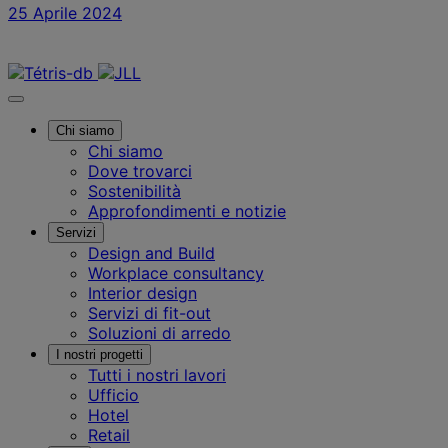
25 Aprile 2024
Contattaci
Chi siamo
Chi siamo
Dove trovarci
Sostenibilità
Approfondimenti e notizie
Servizi
Design and Build
Workplace consultancy
Interior design
Servizi di fit-out
Soluzioni di arredo
I nostri progetti
Tutti i nostri lavori
Ufficio
Hotel
Retail