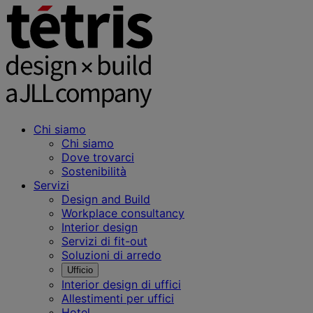
Chi siamo
Chi siamo
Dove trovarci
Sostenibilità
Servizi
Design and Build
Workplace consultancy
Interior design
Servizi di fit-out
Soluzioni di arredo
Ufficio
Interior design di uffici
Allestimenti per uffici
Hotel