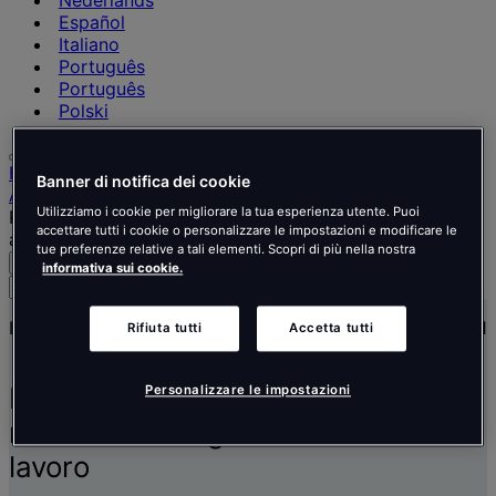
Nederlands
Español
Italiano
Português
Português
Polski
Home
Banner di notifica dei cookie
Approfondimenti e notizie
Utilizziamo i cookie per migliorare la tua esperienza utente. Puoi
Perché gli spazi verdi sono un must-have in ogni
accettare tutti i cookie o personalizzare le impostazioni e modificare le
ambiente di lavoro
tue preferenze relative a tali elementi. Scopri di più nella nostra
Cerca
Menu
informativa sui cookie.
Cerca
persone,
Insights & News
4 Ottobre 2021
luoghi,
Rifiuta tutti
Accetta tutti
notizie
e
Perché gli spazi verdi sono un
Personalizzare le impostazioni
approfondimenti
must-have in ogni ambiente di
lavoro