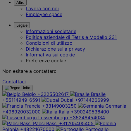
Altro
Lavora con noi
Employee space
Legale
Informazioni societarie
Politica aziendale di Tétris e Modello 231
Condizioni di utilizzo
Dichiarazione sulla privacy
Informativa sui cookie
Preferenze cookie
Non esitare a contattarci
Contattaci
Belgio
+3225502617
Brasile
+55114949-6591
Dubai
+97144266999
Francia
+33149003250
Germania
+496920032000
Italia
+390249536400
Lussemburgo
+35246454034
Paesi Bassi
+31205405405
Polonia
+48221670000
Portogallo