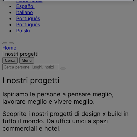
Nederlands
Español
Italiano
Português
Português
Polski
Home
I nostri progetti
Cerca
Menu
Cerca
persone,
luoghi,
I nostri progetti
notizie
e
Ispiriamo le persone a pensare meglio,
approfondimenti
lavorare meglio e vivere meglio.
Scoprite i nostri progetti di design x build in
tutto il mondo. Da uffici unici a spazi
commerciali e hotel.