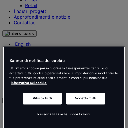
Retail
I nostri progetti
Approfondimenti e notizie
Contattaci
Italiano
English
Français
Deutsch
Banner di notifica dei cookie
Nederlands
Español
Utilizziamo i cookie per migliorare la tua esperienza utente. Puoi
Italiano
accettare tutti i cookie o personalizzare le impostazioni e modificare le
Português
tue preferenze relative a tali elementi. Scopri di più nella nostra
informativa sui cookie.
Português
Polski
Rifiuta tutti
Accetta tutti
it
English
Personalizzare le impostazioni
Français
Deutsch