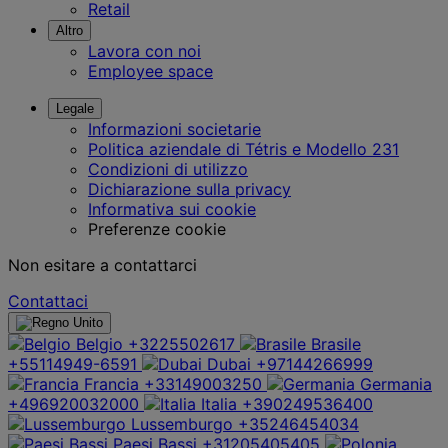
Retail
Altro
Lavora con noi
Employee space
Legale
Informazioni societarie
Politica aziendale di Tétris e Modello 231
Condizioni di utilizzo
Dichiarazione sulla privacy
Informativa sui cookie
Preferenze cookie
Non esitare a contattarci
Contattaci
Belgio
+3225502617
Brasile
+55114949-6591
Dubai
+97144266999
Francia
+33149003250
Germania
+496920032000
Italia
+390249536400
Lussemburgo
+35246454034
Paesi Bassi
+31205405405