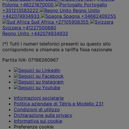
Polonia
+48221670000
Portogallo
+351213583222
Regno Unito
+442074934933
Spagna
+34662409255
Sud Africa
+27105908355
Svizzera
+41227500680
Regno Unito
+442074934933
(*) Tutti i numeri telefonici presenti su questo sito
corrispondono a chiamate a tariffa fissa nazionale
Partita IVA: 07196260967
Informazioni societarie
Politica aziendale di Tétris e Modello 231
Condizioni di utilizzo
Dichiarazione sulla privacy
Informativa sui cookie
Preferenze cookie