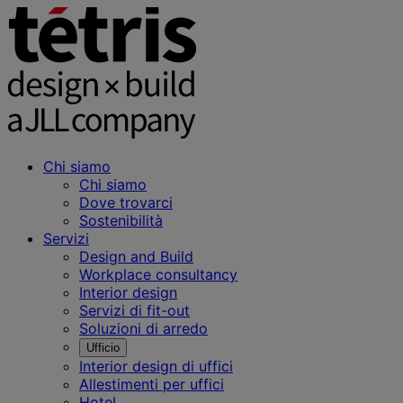
Chi siamo
Chi siamo
Dove trovarci
Sostenibilità
Servizi
Design and Build
Workplace consultancy
Interior design
Servizi di fit-out
Soluzioni di arredo
Ufficio
Interior design di uffici
Allestimenti per uffici
Hotel