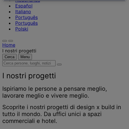
Nederlands
Español
Italiano
Português
Português
Polski
Home
I nostri progetti
Cerca
Menu
Cerca
persone,
luoghi,
I nostri progetti
notizie
e
Ispiriamo le persone a pensare meglio,
approfondimenti
lavorare meglio e vivere meglio.
Scoprite i nostri progetti di design x build in
tutto il mondo. Da uffici unici a spazi
commerciali e hotel.