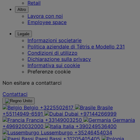
Retail
Altro
Lavora con noi
Employee space
Legale
Informazioni societarie
Politica aziendale di Tétris e Modello 231
Condizioni di utilizzo
Dichiarazione sulla privacy
Informativa sui cookie
Preferenze cookie
Non esitare a contattarci
Contattaci
Belgio
+3225502617
Brasile
+55114949-6591
Dubai
+97144266999
Francia
+33149003250
Germania
+496920032000
Italia
+390249536400
Lussemburgo
+35246454034
Paesi Bassi
+31205405405