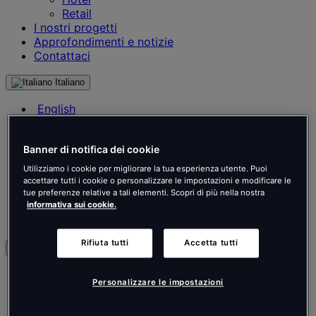
Retail
I nostri progetti
Approfondimenti e notizie
Contattaci
Italiano
English
Français
Deutsch
Banner di notifica dei cookie
Nederlands
Español
Utilizziamo i cookie per migliorare la tua esperienza utente. Puoi
Italiano
accettare tutti i cookie o personalizzare le impostazioni e modificare le
Português
tue preferenze relative a tali elementi. Scopri di più nella nostra
informativa sui cookie.
Português
Polski
Rifiuta tutti
Accetta tutti
it
English
Personalizzare le impostazioni
Français
Deutsch