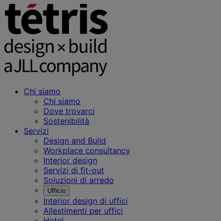
Chi siamo
Chi siamo
Dove trovarci
Sostenibilità
Servizi
Design and Build
Workplace consultancy
Interior design
Servizi di fit-out
Soluzioni di arredo
Ufficio
Interior design di uffici
Allestimenti per uffici
Hotel