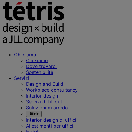
Chi siamo
Chi siamo
Dove trovarci
Sostenibilità
Servizi
Design and Build
Workplace consultancy
Interior design
Servizi di fit-out
Soluzioni di arredo
Ufficio
Interior design di uffici
Allestimenti per uffici
Hotel