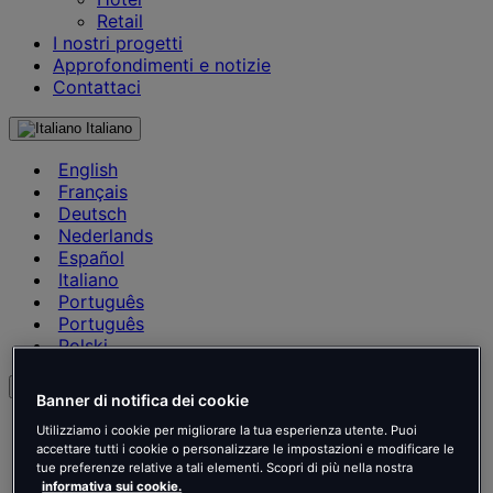
Retail
I nostri progetti
Approfondimenti e notizie
Contattaci
Italiano
English
Français
Deutsch
Nederlands
Español
Italiano
Português
Português
Polski
it
Banner di notifica dei cookie
English
Utilizziamo i cookie per migliorare la tua esperienza utente. Puoi
Français
accettare tutti i cookie o personalizzare le impostazioni e modificare le
Deutsch
tue preferenze relative a tali elementi. Scopri di più nella nostra
informativa sui cookie.