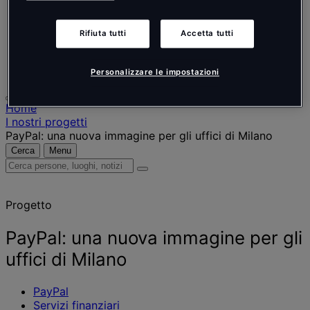
Nederlands
Español
Italiano
Rifiuta tutti
Accetta tutti
Português
Português
Polski
Personalizzare le impostazioni
Home
I nostri progetti
PayPal: una nuova immagine per gli uffici di Milano
Cerca
Menu
Cerca
persone,
luoghi,
Progetto
notizie
e
approfondimenti
PayPal: una nuova immagine per gli
uffici di Milano
PayPal
Servizi finanziari