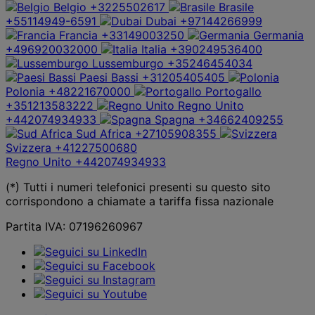
Belgio
+3225502617
Brasile
+55114949-6591
Dubai
+97144266999
Francia
+33149003250
Germania
+496920032000
Italia
+390249536400
Lussemburgo
+35246454034
Paesi Bassi
+31205405405
Polonia
+48221670000
Portogallo
+351213583222
Regno Unito
+442074934933
Spagna
+34662409255
Sud Africa
+27105908355
Svizzera
+41227500680
Regno Unito
+442074934933
(*) Tutti i numeri telefonici presenti su questo sito
corrispondono a chiamate a tariffa fissa nazionale
Partita IVA: 07196260967