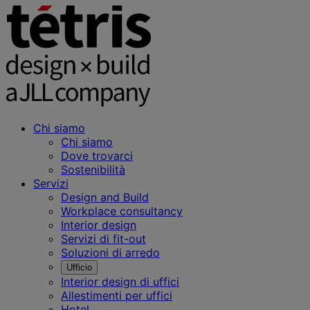
Chi siamo
Chi siamo
Dove trovarci
Sostenibilità
Servizi
Design and Build
Workplace consultancy
Interior design
Servizi di fit-out
Soluzioni di arredo
Ufficio
Interior design di uffici
Allestimenti per uffici
Hotel