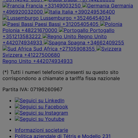
Francia
+33149003250
Germania
+496920032000
Italia
+390249536400
Lussemburgo
+35246454034
Paesi Bassi
+31205405405
Polonia
+48221670000
Portogallo
+351213583222
Regno Unito
+442074934933
Spagna
+34662409255
Sud Africa
+27105908355
Svizzera
+41227500680
Regno Unito
+442074934933
(*) Tutti i numeri telefonici presenti su questo sito
corrispondono a chiamate a tariffa fissa nazionale
Partita IVA: 07196260967
Informazioni societarie
Politica aziendale di Tétris e Modello 231