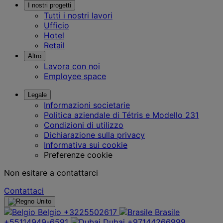
I nostri progetti
Tutti i nostri lavori
Ufficio
Hotel
Retail
Altro
Lavora con noi
Employee space
Legale
Informazioni societarie
Politica aziendale di Tétris e Modello 231
Condizioni di utilizzo
Dichiarazione sulla privacy
Informativa sui cookie
Preferenze cookie
Non esitare a contattarci
Contattaci
Belgio
+3225502617
Brasile
+55114949-6591
Dubai
+97144266999