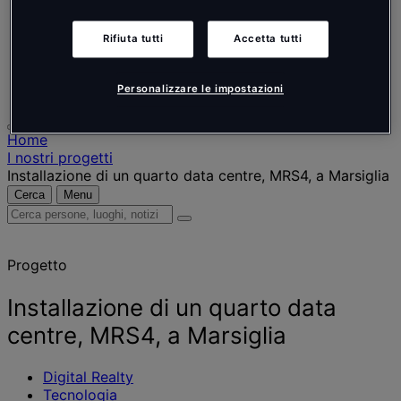
Nederlands
Español
Italiano
Rifiuta tutti
Accetta tutti
Português
Português
Polski
Personalizzare le impostazioni
Home
I nostri progetti
Installazione di un quarto data centre, MRS4, a Marsiglia
Cerca
Menu
Cerca
persone,
luoghi,
Progetto
notizie
e
approfondimenti
Installazione di un quarto data
centre, MRS4, a Marsiglia
Digital Realty
Tecnologia