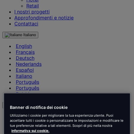
Retail
I nostri progetti
Approfondimenti e notizie
Contattaci
Italiano
English
Français
Deutsch
Nederlands
Español
Italiano
Português
Português
Polski
it
Banner di notifica dei cookie
English
Utilizziamo i cookie per migliorare la tua esperienza utente. Puoi
accettare tutti i cookie o personalizzare le impostazioni e modificare le
Français
tue preferenze relative a tali elementi. Scopri di più nella nostra
Deutsch
informativa sui cookie.