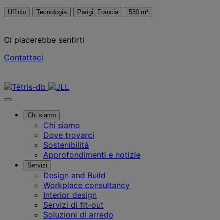
Ufficio
Tecnologia
Parigi, Francia
530 m²
Ci piacerebbe sentirti
Contattaci
Contattaci
Chi siamo
Chi siamo
Dove trovarci
Sostenibilità
Approfondimenti e notizie
Servizi
Design and Build
Workplace consultancy
Interior design
Servizi di fit-out
Soluzioni di arredo