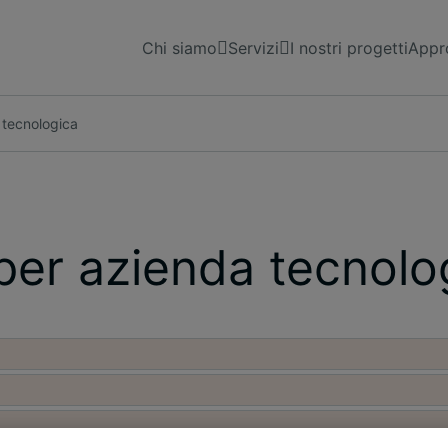
Chi siamo
Servizi
I nostri progetti
Appro
 tecnologica
 per azienda tecnolo