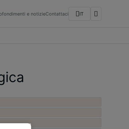
fondimenti e notizie
Contattaci
IT
gica