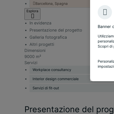
Barcellona, Spagna
Esplora
In evidenza
Banner d
Presentazione del progetto
Utilizziam
Galleria fotografica
personaliz
Altri progetti
Scopri di 
Dimensioni
9000 m²
Personali
Servizi
impostazi
Workplace consultancy
Interior design commerciale
Servizi di fit-out
Presentazione del prog