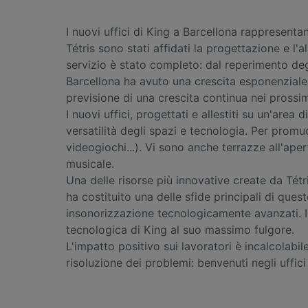
I nuovi uffici di King a Barcellona rappresent
Tétris sono stati affidati la progettazione e l
servizio è stato completo: dal reperimento degl
Barcellona ha avuto una crescita esponenziale ne
previsione di una crescita continua nei prossim
I nuovi uffici, progettati e allestiti su un'are
versatilità degli spazi e tecnologia. Per promu
videogiochi...). Vi sono anche terrazze all'ape
musicale.
Una delle risorse più innovative create da Tétri
ha costituito una delle sfide principali di ques
insonorizzazione tecnologicamente avanzati. Il 
tecnologica di King al suo massimo fulgore.
L'impatto positivo sui lavoratori è incalcolabi
risoluzione dei problemi: benvenuti negli uffici