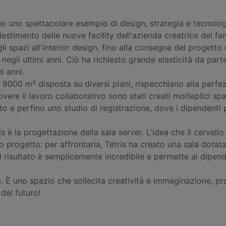
ano uno spettacolare esempio di design, strategia e tecnolog
'allestimento delle nuove facility dell'azienda creatrice de
i spazi all'interior design, fino alla consegna del progetto 
gli ultimi anni. Ciò ha richiesto grande elasticità da parte 
i anni.
a di 9000 m² disposta su diversi piani, rispecchiano alla perf
overe il lavoro collaborativo sono stati creati molteplici sp
rto e perfino uno studio di registrazione, dove i dipendenti
s è la progettazione della sala server. L'idea che il cervello
to progetto: per affrontarla, Tétris ha creato una sala dotat
risultato è semplicemente incredibile e permette ai dipende
le. È uno spazio che sollecita creatività e immaginazione, p
 del futuro!