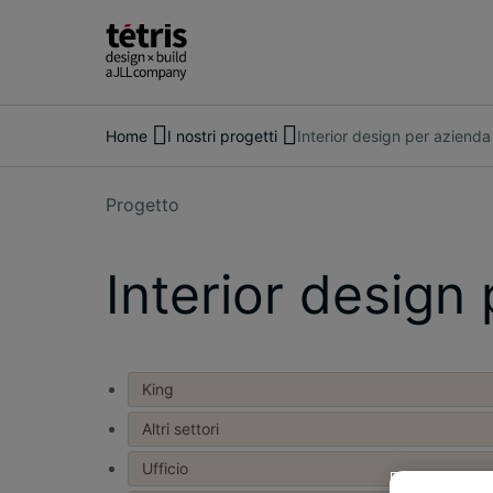
Home
I nostri progetti
Interior design per azienda
Cerca
Progetto
persone,
luoghi,
notizie
Interior design
e
approfondimenti
King
Altri settori
Ufficio