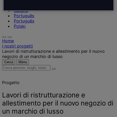
Nederlands
Español
Italiano
Português
Português
Polski
Home
I nostri progetti
Lavori di ristrutturazione e allestimento per il nuovo
negozio di un marchio di lusso
Cerca
Menu
Cerca
persone,
luoghi,
Progetto
notizie
e
approfondimenti
Lavori di ristrutturazione e
allestimento per il nuovo negozio di
un marchio di lusso