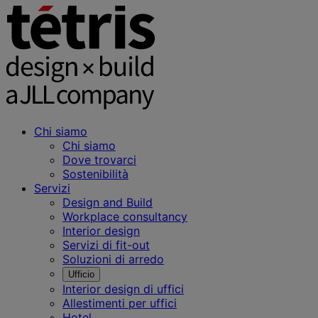
Chi siamo
Chi siamo
Dove trovarci
Sostenibilità
Servizi
Design and Build
Workplace consultancy
Interior design
Servizi di fit-out
Soluzioni di arredo
Ufficio
Interior design di uffici
Allestimenti per uffici
Hotel