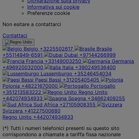
Dichiarazione sulla privacy
Informativa sui cookie
Preferenze cookie
Non esitare a contattarci
Contattaci
Belgio
+3225502617
Brasile
+55114949-6591
Dubai
+97144266999
Francia
+33149003250
Germania
+496920032000
Italia
+390249536400
Lussemburgo
+35246454034
Paesi Bassi
+31205405405
Polonia
+48221670000
Portogallo
+351213583222
Regno Unito
+442074934933
Spagna
+34662409255
Sud Africa
+27105908355
Svizzera
+41227500680
Regno Unito
+442074934933
(*) Tutti i numeri telefonici presenti su questo sito
corrispondono a chiamate a tariffa fissa nazionale