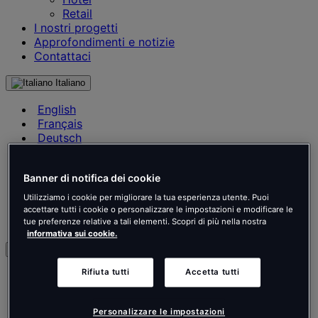
Retail
I nostri progetti
Approfondimenti e notizie
Contattaci
Italiano
English
Français
Deutsch
Nederlands
Español
Banner di notifica dei cookie
Italiano
Português
Utilizziamo i cookie per migliorare la tua esperienza utente. Puoi
Português
accettare tutti i cookie o personalizzare le impostazioni e modificare le
Polski
tue preferenze relative a tali elementi. Scopri di più nella nostra
informativa sui cookie.
it
Rifiuta tutti
Accetta tutti
English
Français
Deutsch
Personalizzare le impostazioni