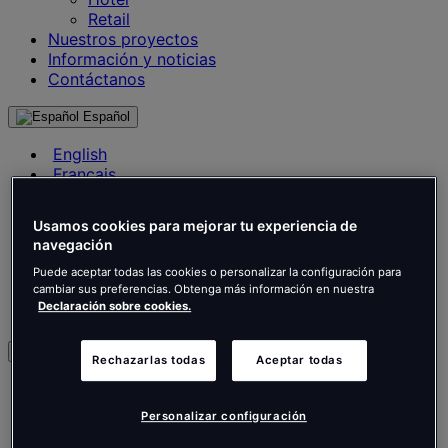
Retail
Nuestros proyectos
Información y noticias
Contáctanos
Español
English
Français
Deutsch
Nederlands
Usamos cookies para mejorar tu experiencia de
Español
navegación
Italiano
Português
Puede aceptar todas las cookies o personalizar la configuración para
cambiar sus preferencias. Obtenga más información en nuestra
Português
Declaración sobre cookies.
Polski
es
Rechazarlas todas
Aceptar todas
English
Français
Personalizar configuración
Deutsch