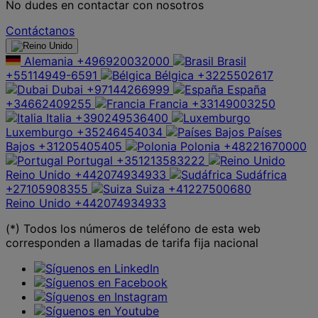
No dudes en contactar con nosotros
Contáctanos
Alemania
+496920032000
Brasil
+55114949-6591
Bélgica
+3225502617
Dubai
+97144266999
España
+34662409255
Francia
+33149003250
Italia
+390249536400
Luxemburgo
+35246454034
Países
Bajos
+31205405405
Polonia
+48221670000
Portugal
+351213583222
Reino Unido
+442074934933
Sudáfrica
+27105908355
Suiza
+41227500680
Reino Unido
+442074934933
(*) Todos los números de teléfono de esta web
corresponden a llamadas de tarifa fija nacional