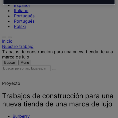
Nederlands
Español
Italiano
Português
Português
Polski
Inicio
Nuestro trabajo
Trabajos de construcción para una nueva tienda de una
marca de lujo
Buscar
Menú
Buscar
personas,
lugares,
Proyecto
noticias
y
opiniones
Trabajos de construcción para una
nueva tienda de una marca de lujo
Burberry