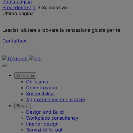
Posts
Prima pagina
Precedente
1
2
3
Successivo
pagination
Ultima pagina
Lasciati aiutare a trovare la sensazione giusta per te
Contattaci
Contattaci
Chi siamo
Chi siamo
Dove trovarci
Sostenibilità
Approfondimenti e notizie
Servizi
Design and Build
Workplace consultancy
Interior design
Servizi di fit-out