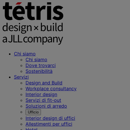
Chi siamo
Chi siamo
Dove trovarci
Sostenibilità
Servizi
Design and Build
Workplace consultancy
Interior design
Servizi di fit-out
Soluzioni di arredo
Ufficio
Interior design di uffici
Allestimenti per uffici
Hotel