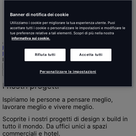
Nederlands
Español
Italiano
Banner di notifica dei cookie
Português
Utilizziamo i cookie per migliorare la tua esperienza utente. Puoi
Português
accettare tutti i cookie o personalizzare le impostazioni e modificare le
Polski
tue preferenze relative a tali elementi. Scopri di più nella nostra
informativa sui cookie.
Home
I nostri progetti
Rifiuta tutti
Accetta tutti
Page 3
Cerca
Menu
Cerca
Personalizzare le impostazioni
persone,
luoghi,
I nostri progetti
notizie
e
Ispiriamo le persone a pensare meglio,
approfondimenti
lavorare meglio e vivere meglio.
Scoprite i nostri progetti di design x build in
tutto il mondo. Da uffici unici a spazi
commerciali e hotel.