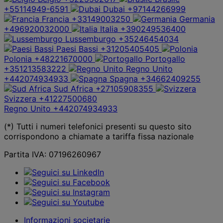
+55114949-6591
Dubai
+97144266999
Francia
+33149003250
Germania
+496920032000
Italia
+390249536400
Lussemburgo
+35246454034
Paesi Bassi
+31205405405
Polonia
+48221670000
Portogallo
+351213583222
Regno Unito
+442074934933
Spagna
+34662409255
Sud Africa
+27105908355
Svizzera
+41227500680
Regno Unito
+442074934933
(*) Tutti i numeri telefonici presenti su questo sito
corrispondono a chiamate a tariffa fissa nazionale
Partita IVA: 07196260967
Informazioni societarie