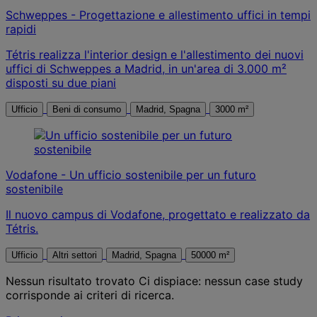
Schweppes - Progettazione e allestimento uffici in tempi
rapidi
Tétris realizza l'interior design e l'allestimento dei nuovi
uffici di Schweppes a Madrid, in un'area di 3.000 m²
disposti su due piani
Ufficio
Beni di consumo
Madrid, Spagna
3000 m²
Vodafone - Un ufficio sostenibile per un futuro
sostenibile
Il nuovo campus di Vodafone, progettato e realizzato da
Tétris.
Ufficio
Altri settori
Madrid, Spagna
50000 m²
Nessun risultato trovato
Ci dispiace: nessun case study
corrisponde ai criteri di ricerca.