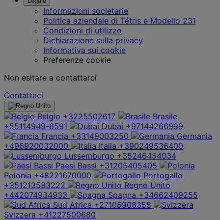
Legale
Informazioni societarie
Politica aziendale di Tétris e Modello 231
Condizioni di utilizzo
Dichiarazione sulla privacy
Informativa sui cookie
Preferenze cookie
Non esitare a contattarci
Contattaci
Belgio
+3225502617
Brasile
+55114949-6591
Dubai
+97144266999
Francia
+33149003250
Germania
+496920032000
Italia
+390249536400
Lussemburgo
+35246454034
Paesi Bassi
+31205405405
Polonia
+48221670000
Portogallo
+351213583222
Regno Unito
+442074934933
Spagna
+34662409255
Sud Africa
+27105908355
Svizzera
+41227500680