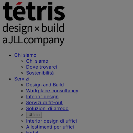
Chi siamo
Chi siamo
Dove trovarci
Sostenibilità
Servizi
Design and Build
Workplace consultancy
Interior design
Servizi di fit-out
Soluzioni di arredo
Ufficio
Interior design di uffici
Allestimenti per uffici
Hotel