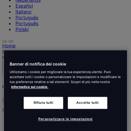
Nederlands
Español
Italiano
Português
Português
Polski
Home
I nostri progetti
Realizzazione di uffici per un’azienda farmaceutica
Banner di notifica dei cookie
Cerca
Menu
Cerca
Utilizziamo i cookie per migliorare la tua esperienza utente. Puoi
persone,
accettare tutti i cookie o personalizzare le impostazioni e modificare le
luoghi,
tue preferenze relative a tali elementi. Scopri di più nella nostra
Progetto
notizie
informativa sui cookie.
e
approfondimenti
Realizzazione di uffici per
Rifiuta tutti
Accetta tutti
un’azienda farmaceutica
Personalizzare le impostazioni
Azienda farmaceutica
Medicale, Farmaceutico