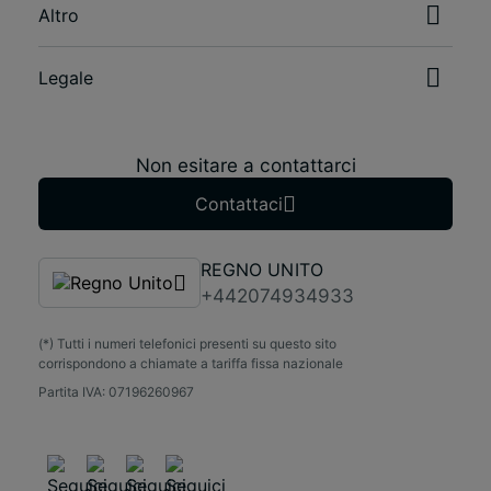
Altro
Legale
Non esitare a contattarci
Contattaci
REGNO UNITO
+442074934933
(*) Tutti i numeri telefonici presenti su questo sito
corrispondono a chiamate a tariffa fissa nazionale
Partita IVA: 07196260967