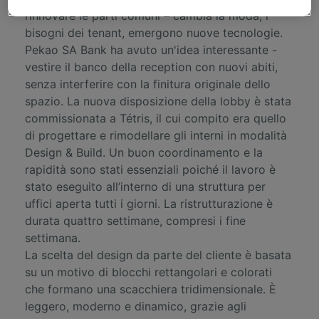
rinnovare le parti comuni – cambia la moda, i
bisogni dei tenant, emergono nuove tecnologie.
Pekao SA Bank ha avuto un'idea interessante -
vestire il banco della reception con nuovi abiti,
senza interferire con la finitura originale dello
spazio. La nuova disposizione della lobby è stata
commissionata a Tétris, il cui compito era quello
di progettare e rimodellare gli interni in modalità
Design & Build. Un buon coordinamento e la
rapidità sono stati essenziali poiché il lavoro è
stato eseguito all’interno di una struttura per
uffici aperta tutti i giorni. La ristrutturazione è
durata quattro settimane, compresi i fine
settimana.
La scelta del design da parte del cliente è basata
su un motivo di blocchi rettangolari e colorati
che formano una scacchiera tridimensionale. È
leggero, moderno e dinamico, grazie agli