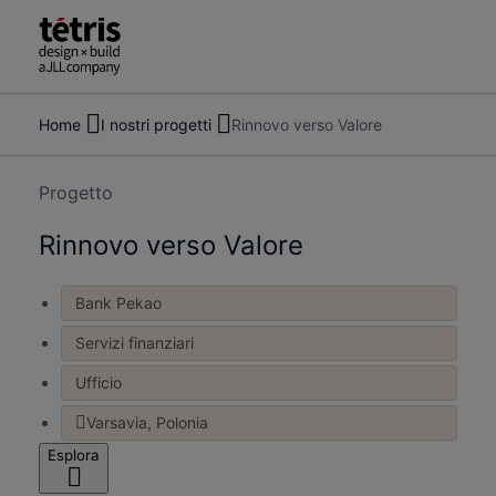
Home
I nostri progetti
Rinnovo verso Valore
Cerca
Chi siamo
persone,
Servizi
luoghi,
I nostri progetti
Progetto
notizie
Approfondimenti e notizie
e
Rinnovo verso Valore
Contattaci
approfondimenti
Bank Pekao
Servizi finanziari
Ufficio
Varsavia, Polonia
Esplora