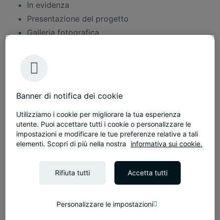
In evidenza
Presentazione del progetto
Galleria fotografica
Altri progetti
Dimensioni
250 m²
Durata
4 settimane
Banner di notifica dei cookie
Servizi
Utilizziamo i cookie per migliorare la tua esperienza
Interior design commerciale
utente. Puoi accettare tutti i cookie o personalizzare le
impostazioni e modificare le tue preferenze relative a tali
Servizi di fit-out
elementi. Scopri di più nella nostra
informativa sui cookie.
Presentazione del progetto
Rifiuta tutti
Accetta tutti
Lipowy Office Park è un complesso direzionale
per uffici a Varsavia, costruito nel 2009. L'analisi
Personalizzare le impostazioni
di Tétris mostra che in media dopo cinque anni di
utilizzo di un immobile, sorge la necessità di