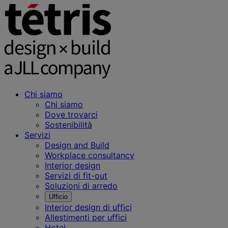
Chi siamo
Chi siamo
Dove trovarci
Sostenibilità
Servizi
Design and Build
Workplace consultancy
Interior design
Servizi di fit-out
Soluzioni di arredo
Ufficio
Interior design di uffici
Allestimenti per uffici
Hotel