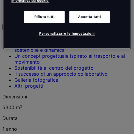
informativa sui cookie.
Altri settori
Ufficio
Lille, Francia
Rifiuta tutti
Accetta tutti
Esplora
Personalizzare le impostazioni
In evidenza
Progettare una sede innovativa: collaborativa,
sostenibile e dinamica
Un concept progettuale ispirato al trasporto e al
movimento
Sostenibilità al centro del progetto
Il successo di un approccio collaborativo
Galleria fotografica
Altri progetti
Dimensioni
5300 m²
Durata
1 anno