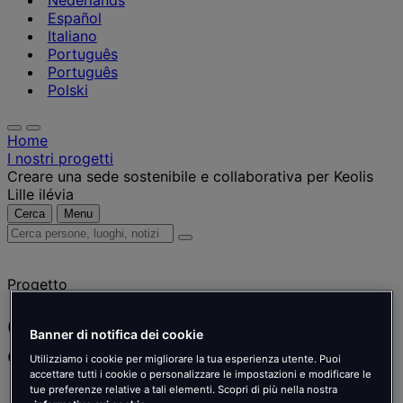
Nederlands
Español
Italiano
Português
Português
Polski
Home
I nostri progetti
Creare una sede sostenibile e collaborativa per Keolis
Lille ilévia
Cerca
Menu
Cerca
persone,
luoghi,
Progetto
notizie
e
approfondimenti
Creare una sede sostenibile e
Banner di notifica dei cookie
collaborativa per Keolis Lille ilévia
Utilizziamo i cookie per migliorare la tua esperienza utente. Puoi
accettare tutti i cookie o personalizzare le impostazioni e modificare le
tue preferenze relative a tali elementi. Scopri di più nella nostra
Keolis Lille ilévia