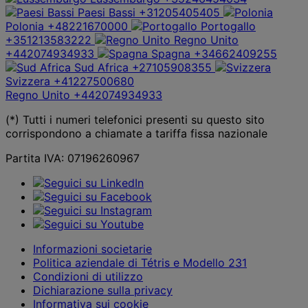
Paesi Bassi
+31205405405
Polonia
+48221670000
Portogallo
+351213583222
Regno Unito
+442074934933
Spagna
+34662409255
Sud Africa
+27105908355
Svizzera
+41227500680
Regno Unito
+442074934933
(*) Tutti i numeri telefonici presenti su questo sito
corrispondono a chiamate a tariffa fissa nazionale
Partita IVA: 07196260967
Informazioni societarie
Politica aziendale di Tétris e Modello 231
Condizioni di utilizzo
Dichiarazione sulla privacy
Informativa sui cookie