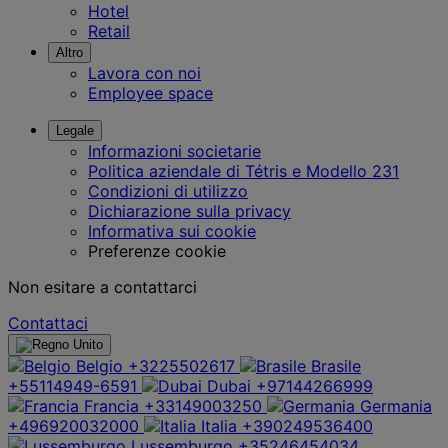
Hotel
Retail
Altro
Lavora con noi
Employee space
Legale
Informazioni societarie
Politica aziendale di Tétris e Modello 231
Condizioni di utilizzo
Dichiarazione sulla privacy
Informativa sui cookie
Preferenze cookie
Non esitare a contattarci
Contattaci
Belgio
+3225502617
Brasile
+55114949-6591
Dubai
+97144266999
Francia
+33149003250
Germania
+496920032000
Italia
+390249536400
Lussemburgo
+35246454034