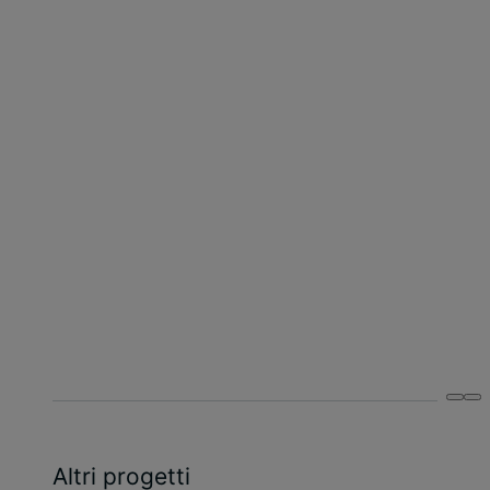
per tutto alle nostre
linee guida. Insieme
abbiamo creato un
progetto che soddisfa
le nostre ambizioni.
Ancora una volta, un
grande ringraziamento
a Tétris per il lavoro
svolto
.”
Altri progetti