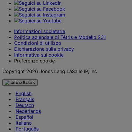
Informazioni societarie
Politica aziendale di Tétris e Modello 231
Condizioni di utilizzo
Dichiarazione sulla privacy
Informativa sui cookie
Preferenze cookie
Copyright 2026 Jones Lang LaSalle IP, Inc
Italiano
English
Français
Deutsch
Nederlands
Español
Italiano
Português