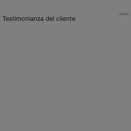
Testimonianza del cliente
“
Siamo molto
soddisfatti della
collaborazione con
l'intero team di Tétris.
Fin dall'inizio hanno
ascoltato i nostri
desideri e compreso le
nostre esigenze. Siamo
rimasti conquistati dal
progetto proposto, che
corrisponde in tutto e