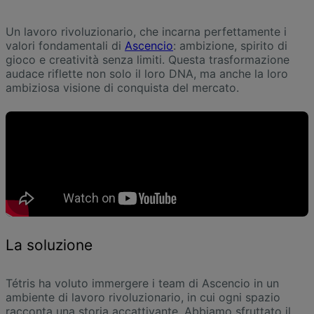
Un lavoro rivoluzionario, che incarna perfettamente i
valori fondamentali di
Ascencio
: ambizione, spirito di
gioco e creatività senza limiti. Questa trasformazione
audace riflette non solo il loro DNA, ma anche la loro
ambiziosa visione di conquista del mercato.
La soluzione
Tétris ha voluto immergere i team di Ascencio in un
ambiente di lavoro rivoluzionario, in cui ogni spazio
racconta una storia accattivante. Abbiamo sfruttato il