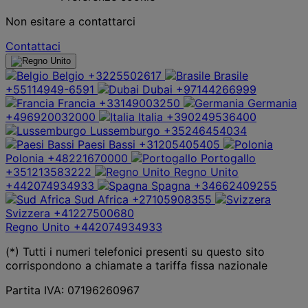
Non esitare a contattarci
Contattaci
Belgio
+3225502617
Brasile
+55114949-6591
Dubai
+97144266999
Francia
+33149003250
Germania
+496920032000
Italia
+390249536400
Lussemburgo
+35246454034
Paesi Bassi
+31205405405
Polonia
+48221670000
Portogallo
+351213583222
Regno Unito
+442074934933
Spagna
+34662409255
Sud Africa
+27105908355
Svizzera
+41227500680
Regno Unito
+442074934933
(*) Tutti i numeri telefonici presenti su questo sito
corrispondono a chiamate a tariffa fissa nazionale
Partita IVA: 07196260967