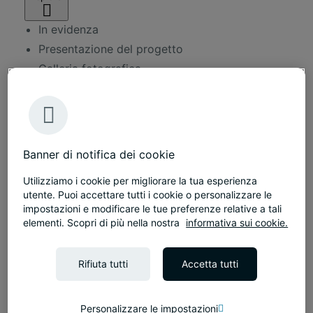
In evidenza
Presentazione del progetto
Galleria fotografica
Altri progetti
Dimensioni
1200 m²
Durata
Banner di notifica dei cookie
6 settimane
Circa
Utilizziamo i cookie per migliorare la tua esperienza
80 postazioni di lavoro
utente. Puoi accettare tutti i cookie o personalizzare le
Servizi
impostazioni e modificare le tue preferenze relative a tali
elementi. Scopri di più nella nostra
informativa sui cookie.
Workplace consultancy
Interior design commerciale
Rifiuta tutti
Accetta tutti
Soluzioni di arredo
Personalizzare le impostazioni
Presentazione del progetto