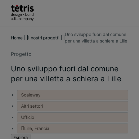
Uno sviluppo fuori dal comune
Cerca
Chi siamo
Home
I nostri progetti
per una villetta a schiera a Lille
persone,
Servizi
luoghi,
I nostri progetti
Progetto
notizie
Approfondimenti e notizie
e
Uno sviluppo fuori dal comune
Contattaci
approfondimenti
per una villetta a schiera a Lille
Scaleway
Altri settori
Ufficio
Lille, Francia
Esplora