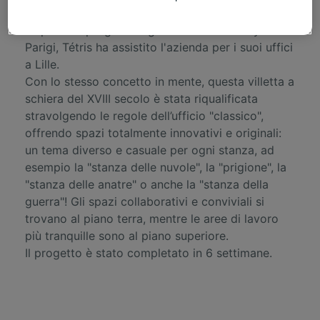
Dopo aver progettato gli uffici di Scaleway a
Parigi, Tétris ha assistito l'azienda per i suoi uffici
a Lille.
Con lo stesso concetto in mente, questa villetta a
schiera del XVIII secolo è stata riqualificata
stravolgendo le regole dell’ufficio "classico",
offrendo spazi totalmente innovativi e originali:
un tema diverso e casuale per ogni stanza, ad
esempio la "stanza delle nuvole", la "prigione", la
"stanza delle anatre" o anche la "stanza della
guerra"! Gli spazi collaborativi e conviviali si
trovano al piano terra, mentre le aree di lavoro
più tranquille sono al piano superiore.
Il progetto è stato completato in 6 settimane.