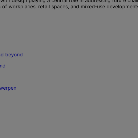
, with design playing a central role in addressing future ch
ign of workplaces, retail spaces, and mixed-use developmen
ond