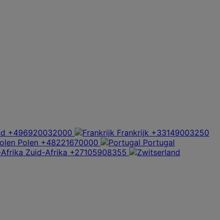
nd
+496920032000
Frankrijk
+33149003250
Polen
+48221670000
Portugal
Zuid-Afrika
+27105908355