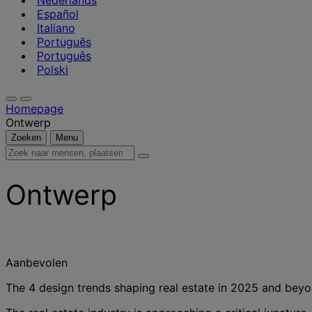
Nederlands
Español
Italiano
Português
Português
Polski
Homepage
Ontwerp
Zoeken
Menu
Zoek
naar
mensen,
Ontwerp
plaatsen,
nieuws
en
inzichten
Aanbevolen
The 4 design trends shaping real estate in 2025 and bey