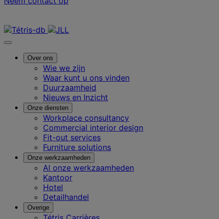
Neem contact op
Neem contact met ons op
Over ons
Wie we zijn
Waar kunt u ons vinden
Duurzaamheid
Nieuws en Inzicht
Onze diensten
Workplace consultancy
Commercial interior design
Fit-out services
Furniture solutions
Onze werkzaamheden
Al onze werkzaamheden
Kantoor
Hotel
Detailhandel
Overige
Tétris Carrières