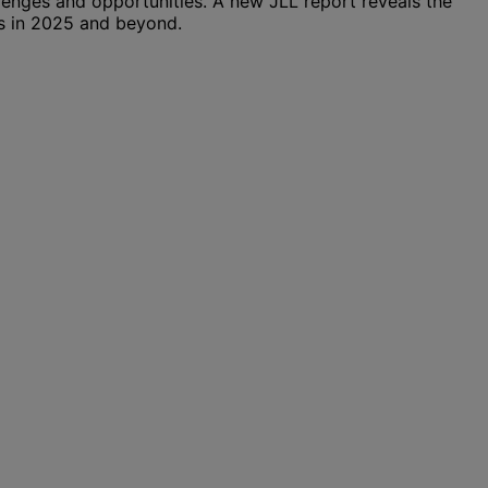
allenges and opportunities. A new JLL report reveals the
ts in 2025 and beyond.