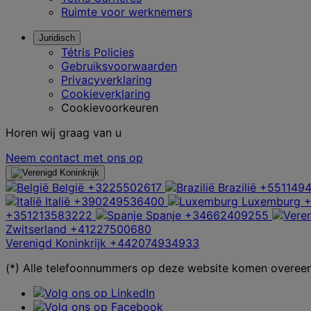
Ruimte voor werknemers
Juridisch
Tétris Policies
Gebruiksvoorwaarden
Privacyverklaring
Cookieverklaring
Cookievoorkeuren
Horen wij graag van u
Neem contact met ons op
België
+3225502617
Brazilië
+5511494
Italië
+390249536400
Luxemburg
+351213583222
Spanje
+34662409255
Zwitserland
+41227500680
Verenigd Koninkrijk
+442074934933
(*) Alle telefoonnummers op deze website komen overeen 