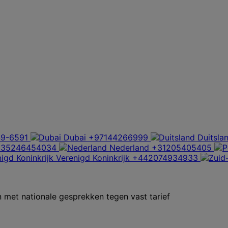
9-6591
Dubai
+97144266999
Duitsla
+35246454034
Nederland
+31205405405
Verenigd Koninkrijk
+442074934933
met nationale gesprekken tegen vast tarief