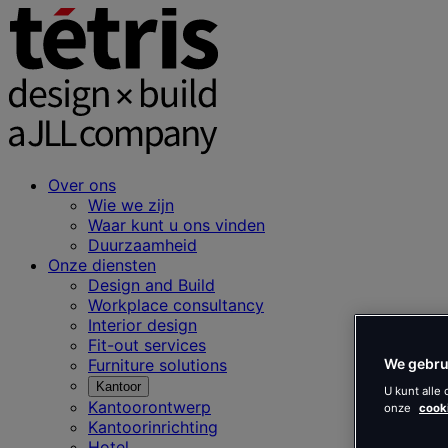
Over ons
Wie we zijn
Waar kunt u ons vinden
Duurzaamheid
Onze diensten
Design and Build
Workplace consultancy
Interior design
Fit-out services
We gebru
Furniture solutions
Kantoor
U kunt alle
Kantoorontwerp
onze
cook
Kantoorinrichting
Hotel