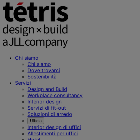
Chi siamo
Chi siamo
Dove trovarci
Sostenibilità
Servizi
Design and Build
Workplace consultancy
Interior design
Servizi di fit-out
Soluzioni di arredo
Ufficio
Interior design di uffici
Allestimenti per uffici
Hotel