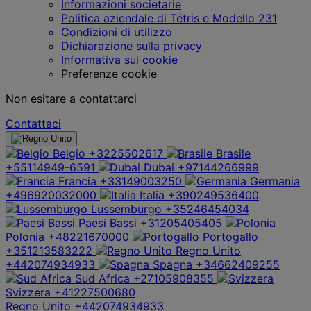
Informazioni societarie
Politica aziendale di Tétris e Modello 231
Condizioni di utilizzo
Dichiarazione sulla privacy
Informativa sui cookie
Preferenze cookie
Non esitare a contattarci
Contattaci
Belgio
+3225502617
Brasile
+55114949-6591
Dubai
+97144266999
Francia
+33149003250
Germania
+496920032000
Italia
+390249536400
Lussemburgo
+35246454034
Paesi Bassi
+31205405405
Polonia
+48221670000
Portogallo
+351213583222
Regno Unito
+442074934933
Spagna
+34662409255
Sud Africa
+27105908355
Svizzera
+41227500680
Regno Unito
+442074934933