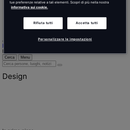
Nederlands
tue preferenze relative a tali elementi. Scopri di più nella nostra
Español
informativa sui cookie.
Italiano
Português
Português
Rifiuta tutti
Accetta tutti
Polski
Personalizzare le impostazioni
Home
Design
Cerca
Menu
Cerca
persone,
luoghi,
Design
notizie
e
approfondimenti