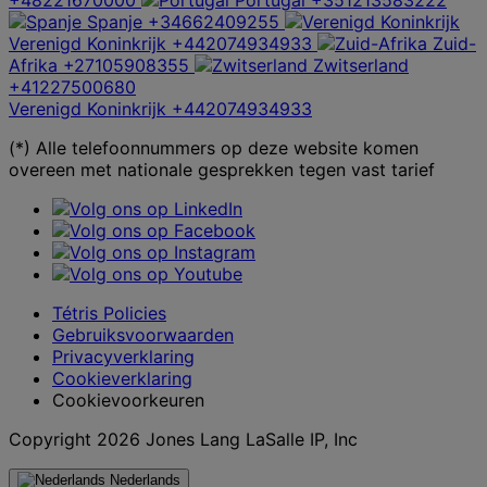
+48221670000
Portugal
+351213583222
Spanje
+34662409255
Verenigd Koninkrijk
+442074934933
Zuid-
Afrika
+27105908355
Zwitserland
+41227500680
Verenigd Koninkrijk
+442074934933
(*) Alle telefoonnummers op deze website komen
overeen met nationale gesprekken tegen vast tarief
Tétris Policies
Gebruiksvoorwaarden
Privacyverklaring
Cookieverklaring
Cookievoorkeuren
Copyright 2026 Jones Lang LaSalle IP, Inc
Nederlands