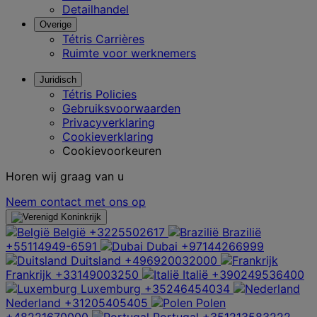
Detailhandel
Overige
Tétris Carrières
Ruimte voor werknemers
Juridisch
Tétris Policies
Gebruiksvoorwaarden
Privacyverklaring
Cookieverklaring
Cookievoorkeuren
Horen wij graag van u
Neem contact met ons op
België
+3225502617
Brazilië
+55114949-6591
Dubai
+97144266999
Duitsland
+496920032000
Frankrijk
+33149003250
Italië
+390249536400
Luxemburg
+35246454034
Nederland
+31205405405
Polen