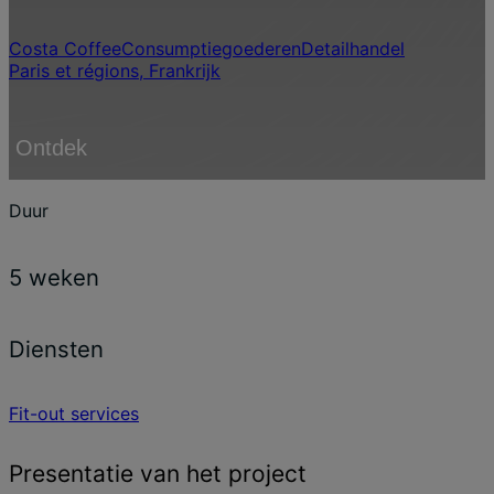
Costa Coffee
Consumptiegoederen
Detailhandel
Paris et régions, Frankrijk
Ontdek
Duur
5 weken
Diensten
Fit-out services
Presentatie van het project