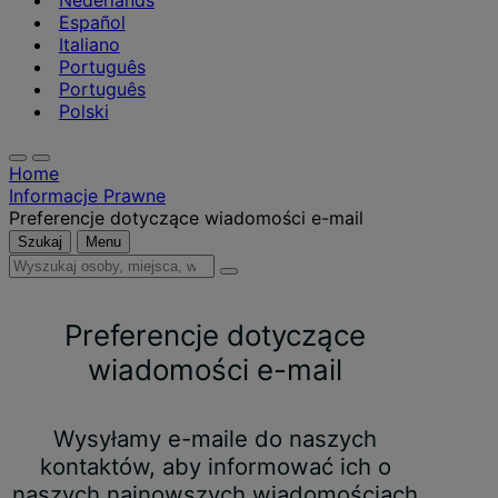
Nederlands
Español
Italiano
Português
Português
Polski
Home
Informacje Prawne
Preferencje dotyczące wiadomości e-mail
Szukaj
Menu
Wyszukaj
osoby,
miejsca,
Preferencje dotyczące
wiadomości
i
wiadomości e-mail
informacje
Wysyłamy e-maile do naszych
kontaktów, aby informować ich o
naszych najnowszych wiadomościach