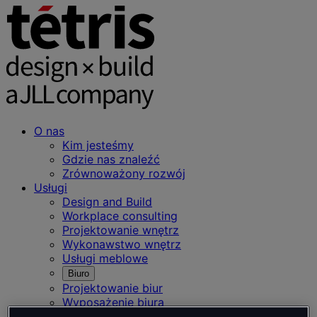
O nas
Kim jesteśmy
Gdzie nas znaleźć
Zrównoważony rozwój
Usługi
Design and Build
Workplace consulting
Projektowanie wnętrz
Wykonawstwo wnętrz
Usługi meblowe
Biuro
Projektowanie biur
Wyposażenie biura
Hotel