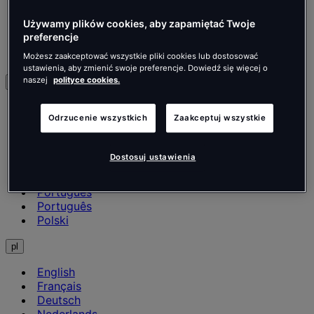
Retail
Używamy plików cookies, aby zapamiętać Twoje
Realizacje
preferencje
Aktualności
Kontakt
Możesz zaakceptować wszystkie pliki cookies lub dostosować
ustawienia, aby zmienić swoje preferencje. Dowiedź się więcej o
naszej
polityce cookies.
Polski
English
Odrzucenie wszystkich
Zaakceptuj wszystkie
Français
Deutsch
Nederlands
Dostosuj ustawienia
Español
Italiano
Português
Português
Polski
pl
English
Français
Deutsch