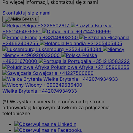
Po więcej informacji, skontaktuj się z nami
Skontaktuj się z nami
Belgia
+3225502617
Brazylia
+55114949-6591
Dubai
+97144266999
Francja
+33149003250
Hiszpania
+34662409255
Holandia
+31205405405
Luksemburg
+35246454034
Niemcy
+496920032000
Polska
+48221670000
Portugalia
+351213583222
Południowa Afryka
+27105908355
Szwajcaria
+41227500680
Wielka Brytania
+442074934933
Włochy
+390249536400
Wielka Brytania
+442074934933
(*) Wszystkie numery telefonów na tej stronie
odpowiadają krajowym stawkom za połączenia
telefoniczne