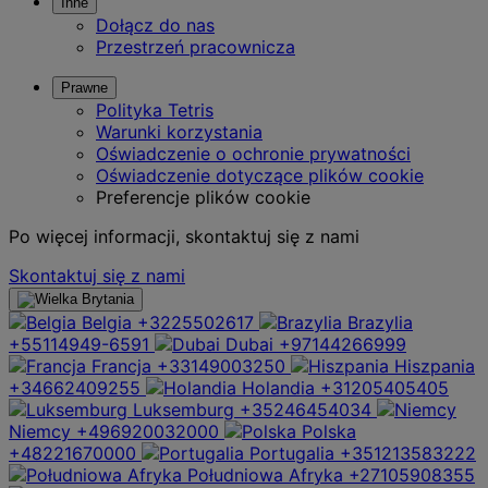
Inne
Dołącz do nas
Przestrzeń pracownicza
Prawne
Polityka Tetris
Warunki korzystania
Oświadczenie o ochronie prywatności
Oświadczenie dotyczące plików cookie
Preferencje plików cookie
Po więcej informacji, skontaktuj się z nami
Skontaktuj się z nami
Belgia
+3225502617
Brazylia
+55114949-6591
Dubai
+97144266999
Francja
+33149003250
Hiszpania
+34662409255
Holandia
+31205405405
Luksemburg
+35246454034
Niemcy
+496920032000
Polska
+48221670000
Portugalia
+351213583222
Południowa Afryka
+27105908355