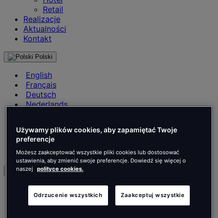
Retail
Realizacje
Aktualności
Kontakt
Polski
English
Français
Deutsch
Nederlands
Español
Italiano
Używamy plików cookies, aby zapamiętać Twoje
Português
preferencje
Português
Polski
Możesz zaakceptować wszystkie pliki cookies lub dostosować
ustawienia, aby zmienić swoje preferencje. Dowiedź się więcej o
naszej
polityce cookies.
pl
English
Odrzucenie wszystkich
Zaakceptuj wszystkie
Français
Deutsch