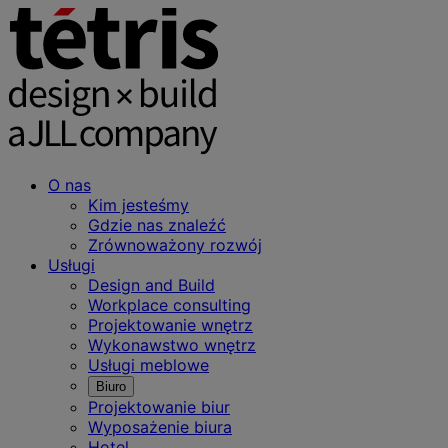
O nas
Kim jesteśmy
Gdzie nas znaleźć
Zrównoważony rozwój
Usługi
Design and Build
Workplace consulting
Projektowanie wnętrz
Wykonawstwo wnętrz
Usługi meblowe
Biuro
Projektowanie biur
Wyposażenie biura
Hotel