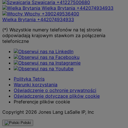
Szwajcaria
+41227500680
Wielka Brytania
+442074934933
Włochy
+390249536400
Wielka Brytania
+442074934933
(*) Wszystkie numery telefonów na tej stronie
odpowiadają krajowym stawkom za połączenia
telefoniczne
Polityka Tetris
Warunki korzystania
Oświadczenie o ochronie prywatności
Oświadczenie dotyczące plików cookie
Preferencje plików cookie
Copyright 2026 Jones Lang LaSalle IP, Inc
Polski