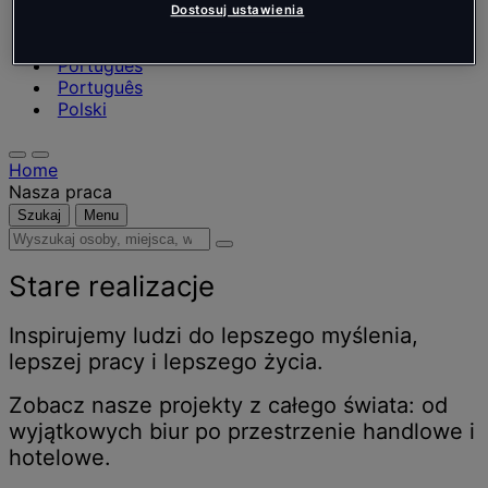
Nederlands
Dostosuj ustawienia
Español
Italiano
Português
Português
Polski
Home
Nasza praca
Szukaj
Menu
Wyszukaj
osoby,
miejsca,
Stare realizacje
wiadomości
i
Inspirujemy ludzi do lepszego myślenia,
informacje
lepszej pracy i lepszego życia.
Zobacz nasze projekty z całego świata: od
wyjątkowych biur po przestrzenie handlowe i
hotelowe.