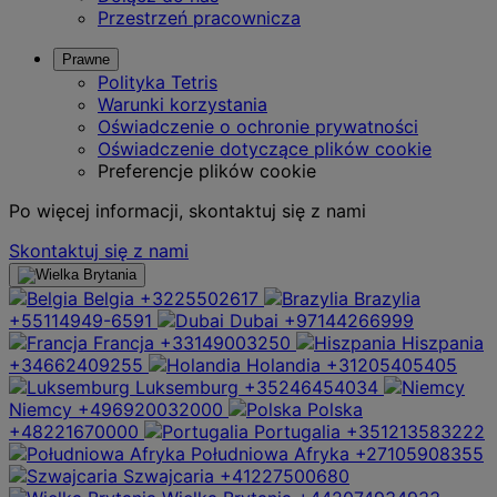
Przestrzeń pracownicza
Prawne
Polityka Tetris
Warunki korzystania
Oświadczenie o ochronie prywatności
Oświadczenie dotyczące plików cookie
Preferencje plików cookie
Po więcej informacji, skontaktuj się z nami
Skontaktuj się z nami
Belgia
+3225502617
Brazylia
+55114949-6591
Dubai
+97144266999
Francja
+33149003250
Hiszpania
+34662409255
Holandia
+31205405405
Luksemburg
+35246454034
Niemcy
+496920032000
Polska
+48221670000
Portugalia
+351213583222
Południowa Afryka
+27105908355
Szwajcaria
+41227500680