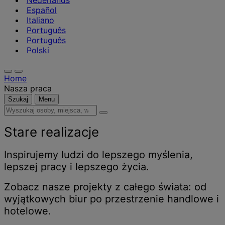
Nederlands
Español
Italiano
Português
Português
Polski
Home
Nasza praca
Szukaj
Menu
Wyszukaj
osoby,
miejsca,
Stare realizacje
wiadomości
i
Inspirujemy ludzi do lepszego myślenia,
informacje
lepszej pracy i lepszego życia.
Zobacz nasze projekty z całego świata: od
wyjątkowych biur po przestrzenie handlowe i
hotelowe.