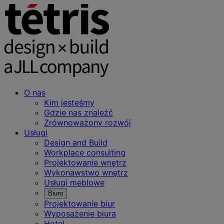
O nas
Kim jesteśmy
Gdzie nas znaleźć
Zrównoważony rozwój
Usługi
Design and Build
Workplace consulting
Projektowanie wnętrz
Wykonawstwo wnętrz
Usługi meblowe
Biuro
Projektowanie biur
Wyposażenie biura
Hotel