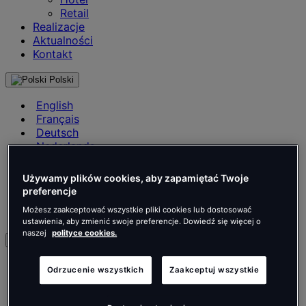
Retail
Realizacje
Aktualności
Kontakt
Polski
English
Français
Deutsch
Nederlands
Español
Italiano
Używamy plików cookies, aby zapamiętać Twoje
Português
preferencje
Português
Możesz zaakceptować wszystkie pliki cookies lub dostosować
Polski
ustawienia, aby zmienić swoje preferencje. Dowiedź się więcej o
naszej
polityce cookies.
pl
English
Odrzucenie wszystkich
Zaakceptuj wszystkie
Français
Deutsch