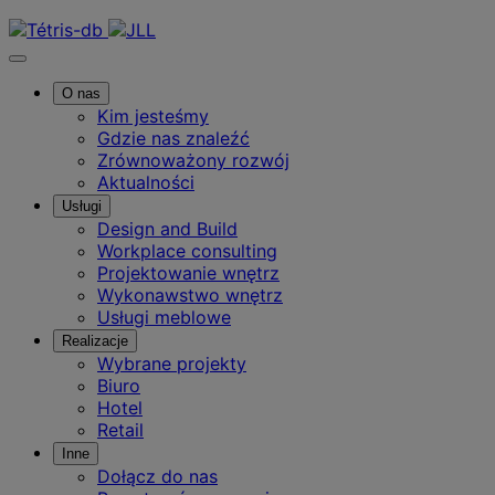
Skontaktuj się z nami
O nas
Kim jesteśmy
Gdzie nas znaleźć
Zrównoważony rozwój
Aktualności
Usługi
Design and Build
Workplace consulting
Projektowanie wnętrz
Wykonawstwo wnętrz
Usługi meblowe
Realizacje
Wybrane projekty
Biuro
Hotel
Retail
Inne
Dołącz do nas