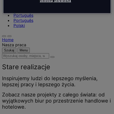
Nederlands
Dostosuj ustawienia
Español
Italiano
Português
Português
Polski
Home
Nasza praca
Szukaj
Menu
Wyszukaj
osoby,
miejsca,
Stare realizacje
wiadomości
i
Inspirujemy ludzi do lepszego myślenia,
informacje
lepszej pracy i lepszego życia.
Zobacz nasze projekty z całego świata: od
wyjątkowych biur po przestrzenie handlowe i
hotelowe.