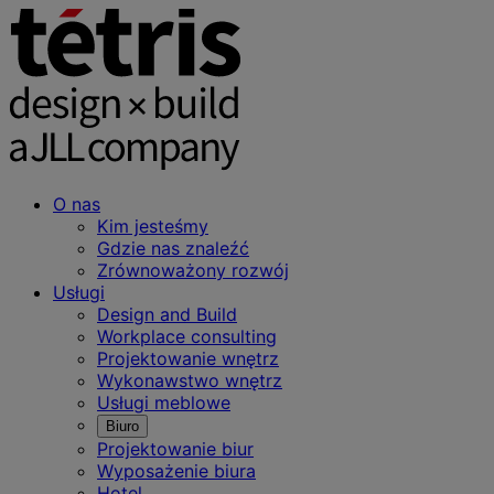
O nas
Kim jesteśmy
Gdzie nas znaleźć
Zrównoważony rozwój
Usługi
Design and Build
Workplace consulting
Projektowanie wnętrz
Wykonawstwo wnętrz
Usługi meblowe
Biuro
Projektowanie biur
Wyposażenie biura
Hotel