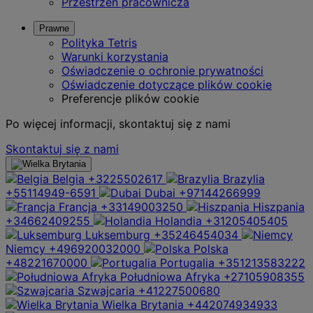
Przestrzeń pracownicza
Prawne
Polityka Tetris
Warunki korzystania
Oświadczenie o ochronie prywatności
Oświadczenie dotyczące plików cookie
Preferencje plików cookie
Po więcej informacji, skontaktuj się z nami
Skontaktuj się z nami
Belgia
+3225502617
Brazylia
+55114949-6591
Dubai
+97144266999
Francja
+33149003250
Hiszpania
+34662409255
Holandia
+31205405405
Luksemburg
+35246454034
Niemcy
+496920032000
Polska
+48221670000
Portugalia
+351213583222
Południowa Afryka
+27105908355
Szwajcaria
+41227500680
Wielka Brytania
+442074934933